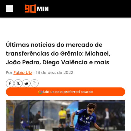
Skip to main content
Últimas notícias do mercado de
transferências do Grêmio: Michael,
João Pedro, Diego Valência e mais
Por
Fabio Utz
|
16 de dez. de 2022
Add us as a preferred source