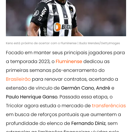
Keno está próximo de acertar com o Fluminense | Buda Mendes/GettyImages
Focado em manter seus principais jogadores para
a temporada 2023, o
Fluminense
dedicou as
primeiras semanas pós-encerramento do
Brasileirão
para renovar contratos, acertando a
extensão de vínculo de
Germán Cano
,
André
e
Paulo Henrique Ganso
. Passada essa etapa, o
Tricolor agora estuda o mercado de
transferências
em busca de reforços pontuais que aumentem a
profundidade do elenco de
Fernando Diniz
, sem