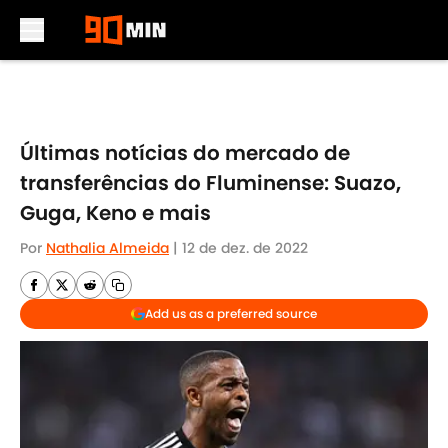
Skip to main content
Últimas notícias do mercado de
transferências do Fluminense: Suazo,
Guga, Keno e mais
Por
Nathalia Almeida
|
12 de dez. de 2022
Add us as a preferred source