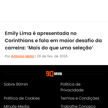
Emily Lima é apresentada no
Corinthians e fala em maior desafio da
carreira: ‘Mais do que uma seleção’
Por
Antonio Mota
|
26 de fev. de 2026
Sobre 90min
Política de
Privacidade
Política de Cookies
Termos e Condições
Minute Media
Trabalhe Conosco