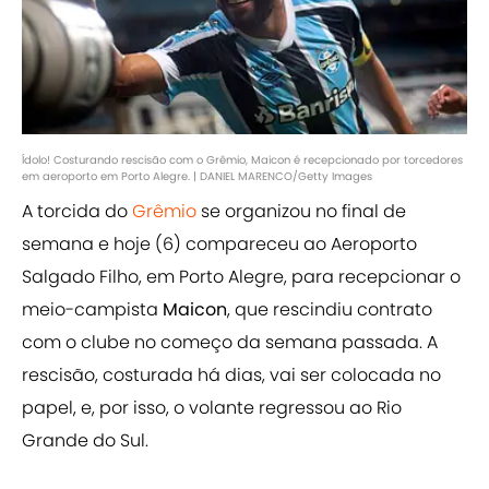
Ídolo! Costurando rescisão com o Grêmio, Maicon é recepcionado por torcedores
em aeroporto em Porto Alegre. | DANIEL MARENCO/Getty Images
A torcida do
Grêmio
se organizou no final de
semana e hoje (6) compareceu ao Aeroporto
Salgado Filho, em Porto Alegre, para recepcionar o
meio-campista
Maicon
, que rescindiu contrato
com o clube no começo da semana passada. A
rescisão, costurada há dias, vai ser colocada no
papel, e, por isso, o volante regressou ao Rio
Grande do Sul.