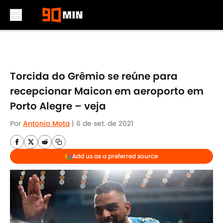
Skip to main content
Torcida do Grêmio se reúne para
recepcionar Maicon em aeroporto em
Porto Alegre – veja
Por
Antonio Mota
|
6 de set. de 2021
Add us as a preferred source