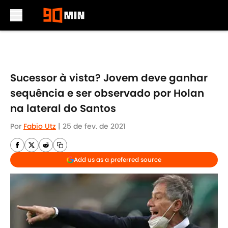
Skip to main content
Sucessor à vista? Jovem deve ganhar
sequência e ser observado por Holan
na lateral do Santos
Por
Fabio Utz
|
25 de fev. de 2021
Add us as a preferred source