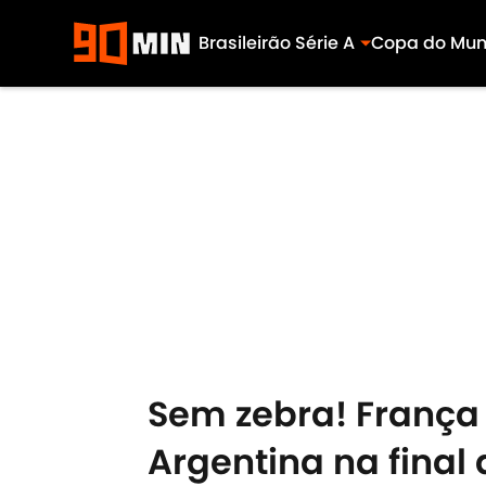
Brasileirão Série A
Copa do Mu
Skip to main content
Sem zebra! França 
Argentina na fina