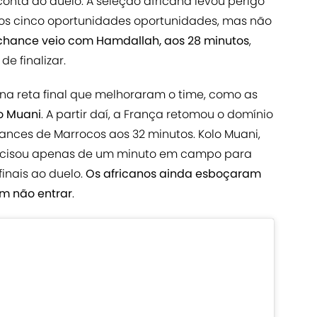
ta do duelo. A seleção africana levou perigo
os cinco oportunidades oportunidades, mas não
chance veio com Hamdallah, aos 28 minutos
,
e finalizar.
a reta final que melhoraram o time, como as
o Muani
. A partir daí, a França retomou o domínio
nces de Marrocos aos 32 minutos. Kolo Muani,
recisou apenas de um minuto em campo para
inais ao duelo.
Os africanos ainda esboçaram
m não entrar
.