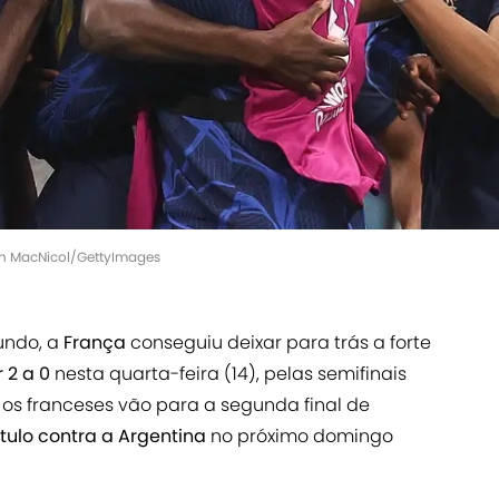
Ian MacNicol/GettyImages
undo, a
França
conseguiu deixar para trás a forte
 2 a 0
nesta quarta-feira (14), pelas semifinais
, os franceses vão para a segunda final de
ítulo contra a Argentina
no próximo domingo