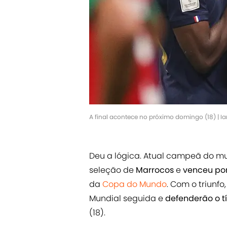
A final acontece no próximo domingo (18) | 
Deu a lógica. Atual campeã do m
seleção de
Marrocos
e
venceu por
da
Copa do Mundo
. Com o triunfo
Mundial seguida e
defenderão o t
(18).