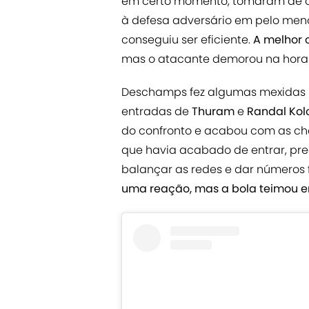
em certo momento, tomaram de con
à defesa adversário em pelo men
conseguiu ser eficiente.
A melhor 
mas o atacante demorou na hora d
Deschamps fez algumas mexidas n
entradas de
Thuram
e
Randal Kol
do confronto e acabou com as cha
que havia acabado de entrar, p
balançar as redes e dar números f
uma reação, mas a bola teimou e