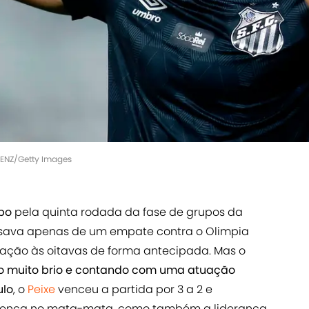
AENZ/Getty Images
mpo
pela quinta rodada da fase de grupos da
cisava apenas de um empate contra o Olimpia
icação às oitavas de forma antecipada. Mas o
 muito brio e contando com uma atuação
ulo
, o
Peixe
venceu a partida por 3 a 2 e
sença no mata-mata, como também a liderança