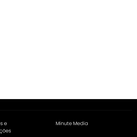
s e
Minute Media
ções