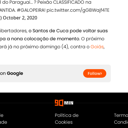
 do Paraguai... ? Peixão CLASSIFICADO na
ANTIDA.
#GALOPEIRA
!
pic.twitter.com/gGBWajf4TE
C)
October 2, 2020
Libertadores,
o Santos de Cuca pode voltar suas
cupa a nona colocação de momento
. O próximo
rá já no próximo domingo (4), contra o
Goiás
,
 on
Google
Follow
de
Política de
Termo
ade
Cookies
Condi