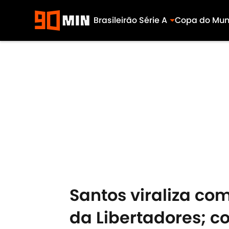
Brasileirão Série A
Copa do Mu
Skip to main content
Santos viraliza com
da Libertadores; co