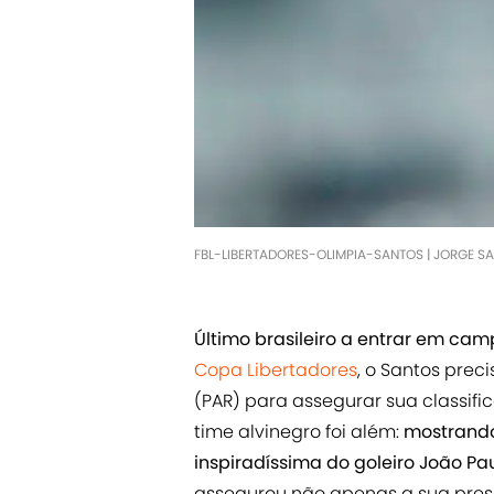
FBL-LIBERTADORES-OLIMPIA-SANTOS | JORGE S
Último brasileiro a entrar em ca
Copa Libertadores
, o Santos pre
(PAR) para assegurar sua classif
time alvinegro foi além:
mostrando
inspiradíssima do goleiro João Pa
assegurou não apenas a sua pre