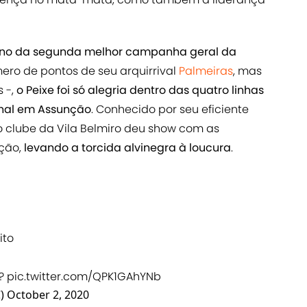
dono da segunda melhor campanha geral da
o de pontos de seu arquirrival
Palmeiras
, mas
 -,
o Peixe foi só alegria dentro das quatro linhas
final em Assunção
. Conhecido por seu eficiente
clube da Vila Belmiro deu show com as
ação,
levando a torcida alvinegra à loucura
.
ito
 ?
pic.twitter.com/QPK1GAhYNb
C)
October 2, 2020