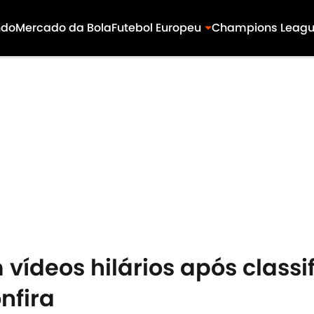
ndo
Mercado da Bola
Futebol Europeu
Champions Leag
 vídeos hilários após classi
nfira