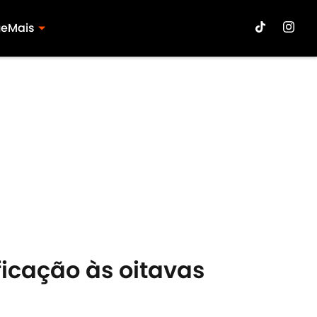
ue
Mais
ficação às oitavas