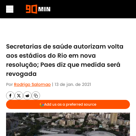
Skip to main content
Secretarias de saúde autorizam volta
aos estádios do Rio em nova
resolução; Paes diz que medida será
revogada
Por
Rodrigo Salomao
|
13 de jan. de 2021
Add us as a preferred source