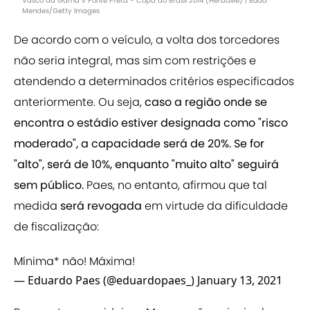
Vasco da Gama v Ponte Preta - Copa do Brasil 2014 (Herbalife) | Buda
Mendes/Getty Images
De acordo com o veículo, a volta dos torcedores
não seria integral, mas sim com restrições e
atendendo a determinados critérios especificados
anteriormente. Ou seja,
caso a região onde se
encontra o estádio estiver designada como "risco
moderado", a capacidade será de 20%. Se for
"alto", será de 10%, enquanto "muito alto" seguirá
sem público.
Paes, no entanto, afirmou que tal
medida
será revogada
em virtude da dificuldade
de fiscalização:
Mínima* não! Máxima!
— Eduardo Paes (@eduardopaes_)
January 13, 2021