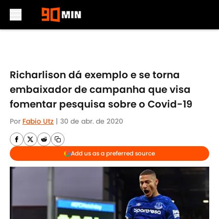
Skip to main content
Richarlison dá exemplo e se torna
embaixador de campanha que visa
fomentar pesquisa sobre o Covid-19
Por
Fabio Utz
|
30 de abr. de 2020
Add us as a preferred source