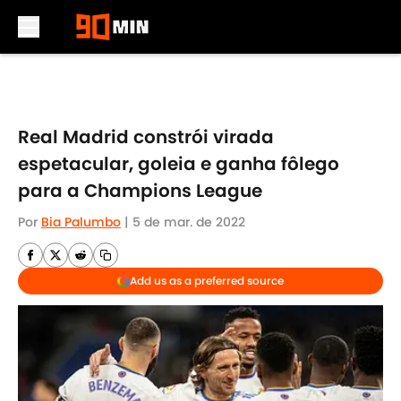
Skip to main content
Real Madrid constrói virada
espetacular, goleia e ganha fôlego
para a Champions League
Por
Bia Palumbo
|
5 de mar. de 2022
Add us as a preferred source