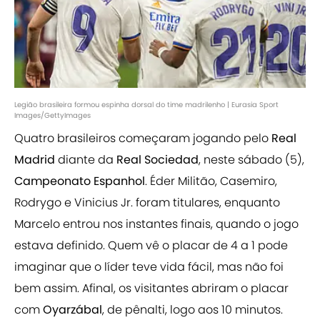
Legião brasileira formou espinha dorsal do time madrilenho | Eurasia Sport
Images/GettyImages
Quatro brasileiros começaram jogando pelo
Real
Madrid
diante da
Real Sociedad
, neste sábado (5),
Campeonato Espanhol
. Éder Militão, Casemiro,
Rodrygo e Vinicius Jr. foram titulares, enquanto
Marcelo entrou nos instantes finais, quando o jogo
estava definido. Quem vê o placar de 4 a 1 pode
imaginar que o líder teve vida fácil, mas não foi
bem assim. Afinal, os visitantes abriram o placar
com
Oyarzábal
, de pênalti, logo aos 10 minutos.