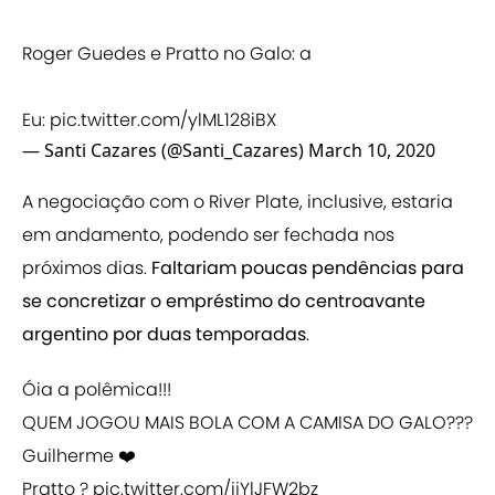
Roger Guedes e Pratto no Galo: a
Eu:
pic.twitter.com/ylML128iBX
— Santi Cazares (@Santi_Cazares)
March 10, 2020
A negociação com o River Plate, inclusive, estaria
em andamento, podendo ser fechada nos
próximos dias.
Faltariam poucas pendências para
se concretizar o empréstimo do centroavante
argentino por duas temporadas
.
Óia a polêmica!!!
QUEM JOGOU MAIS BOLA COM A CAMISA DO GALO???
Guilherme ❤️
Pratto ?
pic.twitter.com/ijYlJFW2bz