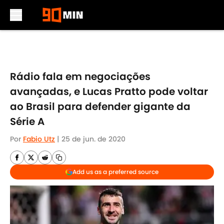
Skip to main content
Rádio fala em negociações
avançadas, e Lucas Pratto pode voltar
ao Brasil para defender gigante da
Série A
Por
Fabio Utz
|
25 de jun. de 2020
Add us as a preferred source