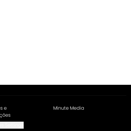
s e
Minute Media
ções
s Settings