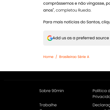
comprássemos e não vingasse, pa
anos"
, completou Rueda.
Para mais notícias do Santos, cli
Add us as a preferred source
Home
/
Brasileirao Série A
Sobre 90min
Política 
Privacid
Trabalhe
Declara