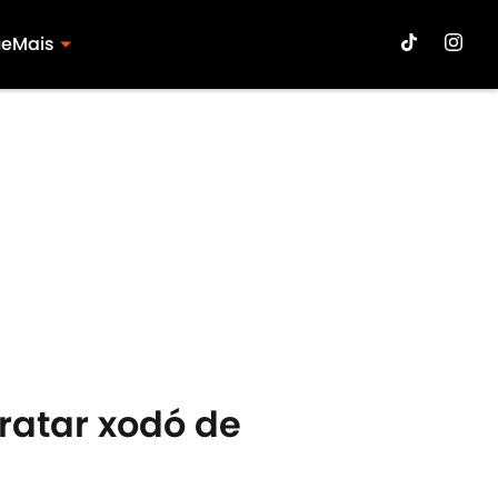
ue
Mais
ratar xodó de