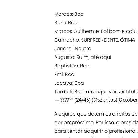
Moraes: Boa
Boza: Boa
Marcos Guilherme: Foi bom e caiu,
Camacho: SURPREENDENTE, ÓTIMA
Jandrei: Neutro
Augusto: Ruim, até aqui
Baptistão: Boa
Emi: Boa
Lacava: Boa
Tardelli: Boa, até aqui, vai ser titu
— ????ˢᶠᶜ (24/45) (@szkntos)
October
A equipe que detém os direitos e
por empréstimo. Por isso, o presid
para tentar adquirir o profissional