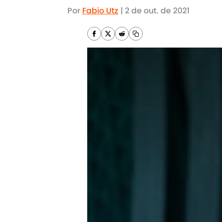
Por
Fabio Utz
|
2 de out. de 2021