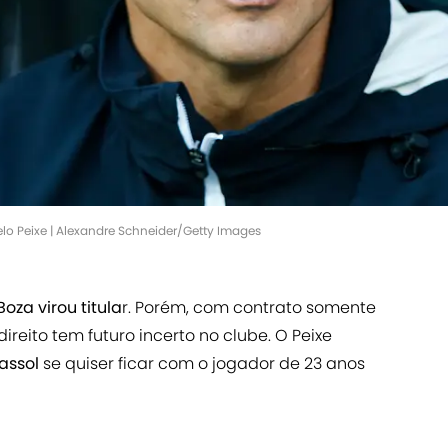
lo Peixe | Alexandre Schneider/Getty Images
Boza virou titula
r. Porém, com contrato somente
ireito tem futuro incerto no clube. O Peixe
assol
se quiser ficar com o jogador de 23 anos