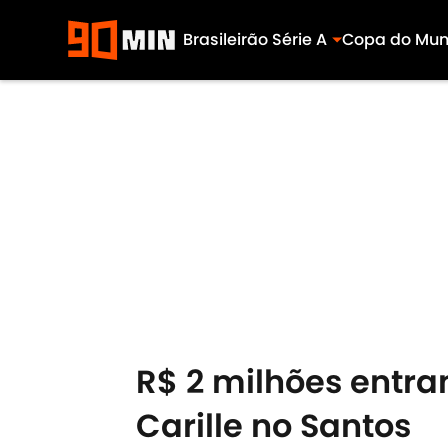
Brasileirão Série A
Copa do Mu
Skip to main content
R$ 2 milhões entr
Carille no Santos