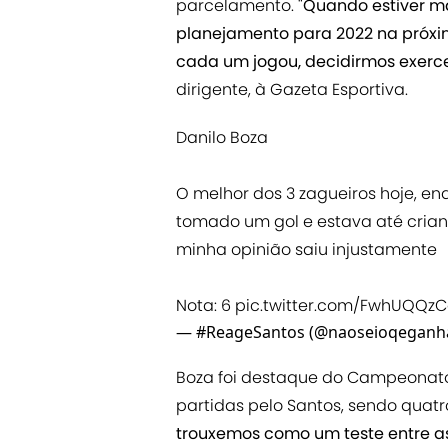
parcelamento.
"Quando estiver ma
planejamento para 2022 na próx
cada um jogou, decidirmos exerc
dirigente, à Gazeta Esportiva.
Danilo Boza
O melhor dos 3 zagueiros hoje, e
tomado um gol e estava até cria
minha opinião saiu injustamente
Nota: 6
pic.twitter.com/FwhUQQz
— #ReageSantos (@naoseioqeganh
Boza foi destaque do Campeonato 
partidas pelo Santos, sendo quatr
trouxemos como um teste entre a