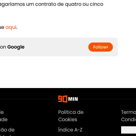
garíamos um contrato de quatro ou cinco
que
aqui
.
 on
Google
Follow
de
Política de
Termo
ade
Cookies
Condi
ção de
Índice A-Z
Cookie