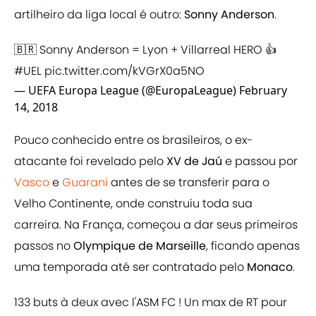
artilheiro da liga local é outro:
Sonny Anderson
.
🇧🇷 Sonny Anderson = Lyon + Villarreal HERO 👍
#UEL
pic.twitter.com/kVGrX0a5NO
— UEFA Europa League (@EuropaLeague)
February
14, 2018
Pouco conhecido entre os brasileiros, o ex-
atacante foi revelado pelo
XV de Jaú
e passou por
Vasco
e
Guarani
antes de se transferir para o
Velho Continente, onde construiu toda sua
carreira. Na França, começou a dar seus primeiros
passos no
Olympique de Marseille
, ficando apenas
uma temporada até ser contratado pelo
Monaco
.
133 buts à deux avec l'ASM FC ! Un max de RT pour