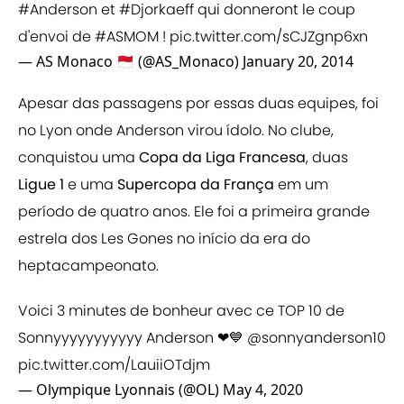
#Anderson
et
#Djorkaeff
qui donneront le coup
d'envoi de
#ASMOM
!
pic.twitter.com/sCJZgnp6xn
— AS Monaco 🇲🇨 (@AS_Monaco)
January 20, 2014
Apesar das passagens por essas duas equipes, foi
no Lyon onde Anderson virou ídolo. No clube,
conquistou uma
Copa da Liga Francesa
, duas
Ligue 1
e uma
Supercopa da França
em um
período de quatro anos. Ele foi a primeira grande
estrela dos Les Gones no início da era do
heptacampeonato.
Voici 3 minutes de bonheur avec ce TOP 10 de
Sonnyyyyyyyyyyy Anderson ❤💙
@sonnyanderson10
pic.twitter.com/LauiiOTdjm
— Olympique Lyonnais (@OL)
May 4, 2020