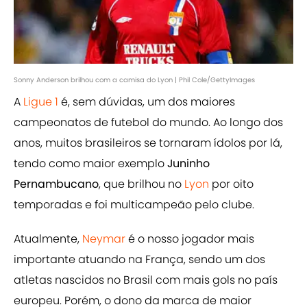
Sonny Anderson brilhou com a camisa do Lyon | Phil Cole/GettyImages
A
Ligue 1
é, sem dúvidas, um dos maiores
campeonatos de futebol do mundo. Ao longo dos
anos, muitos brasileiros se tornaram ídolos por lá,
tendo como maior exemplo
Juninho
Pernambucano
, que brilhou no
Lyon
por oito
temporadas e foi multicampeão pelo clube.
Atualmente,
Neymar
é o nosso jogador mais
importante atuando na França, sendo um dos
atletas nascidos no Brasil com mais gols no país
europeu. Porém, o dono da marca de maior