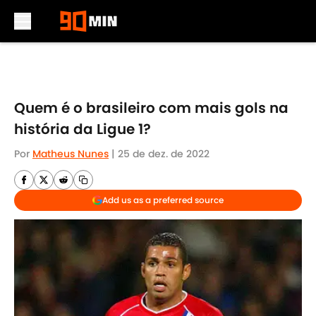
Skip to main content
Quem é o brasileiro com mais gols na
história da Ligue 1?
Por
Matheus Nunes
|
25 de dez. de 2022
Add us as a preferred source