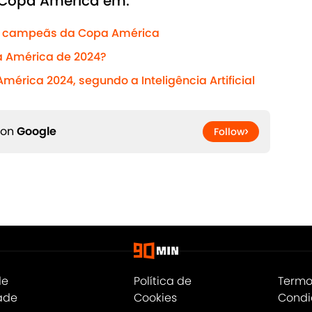
a Copa América em:
am campeãs da Copa América
a América de 2024?
ica 2024, segundo a Inteligência Artificial
 on
Google
Follow
de
Política de
Termo
ade
Cookies
Condi