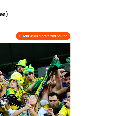
ões)
Add us as a preferred source