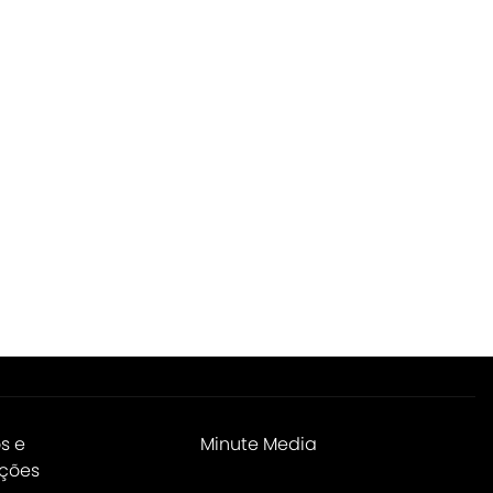
s e
Minute Media
ções