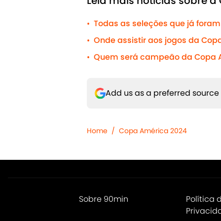
Leia mais notícias sobre 
Todas as seleções que já for
•
Onde assistir aos jogos da Cop
•
Quem será campeão da Copa Amér
•
Add us as a preferred source
Home
/
Copa América 2024
Sobre 90min
Política 
Privacid