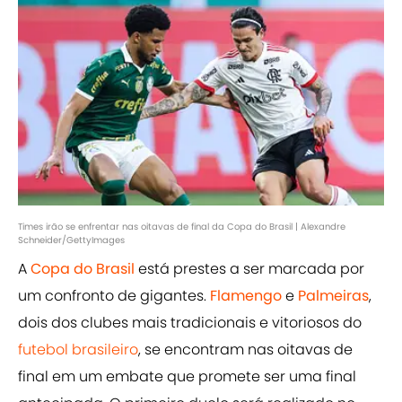
Times irão se enfrentar nas oitavas de final da Copa do Brasil | Alexandre
Schneider/GettyImages
A
Copa do Brasil
está prestes a ser marcada por
um confronto de gigantes.
Flamengo
e
Palmeiras
,
dois dos clubes mais tradicionais e vitoriosos do
futebol brasileiro
, se encontram nas oitavas de
final em um embate que promete ser uma final