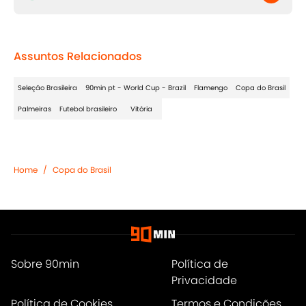
Assuntos Relacionados
Seleção Brasileira
90min pt - World Cup - Brazil
Flamengo
Copa do Brasil
Palmeiras
Futebol brasileiro
Vitória
Home
/
Copa do Brasil
Sobre 90min
Política de
Privacidade
Política de Cookies
Termos e Condições