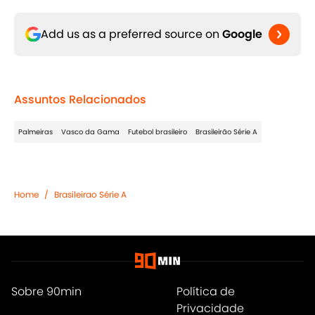
Add us as a preferred source on
Google
Assuntos Relacionados
Palmeiras
Vasco da Gama
Futebol brasileiro
Brasileirão Série A
Home
/
Brasileirao Série A
Sobre 90min
Política de
Privacidade