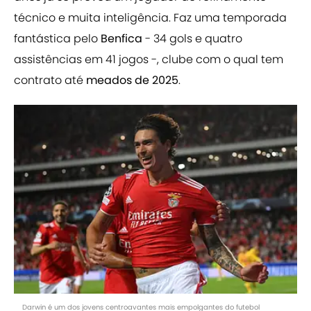
técnico e muita inteligência. Faz uma temporada
fantástica pelo
Benfica
- 34 gols e quatro
assistências em 41 jogos -, clube com o qual tem
contrato até
meados de 2025
.
Darwin é um dos jovens centroavantes mais empolgantes do futebol