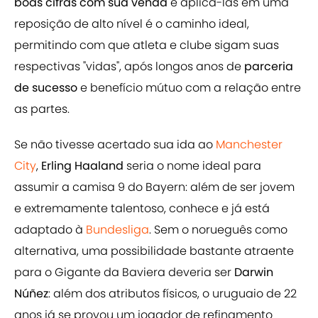
boas cifras com sua venda
e aplicá-las em uma
reposição de alto nível é o caminho ideal,
permitindo com que atleta e clube sigam suas
respectivas "vidas", após longos anos de
parceria
de sucesso
e benefício mútuo com a relação entre
as partes.
Se não tivesse acertado sua ida ao
Manchester
City
,
Erling Haaland
seria o nome ideal para
assumir a camisa 9 do Bayern: além de ser jovem
e extremamente talentoso, conhece e já está
adaptado à
Bundesliga
. Sem o norueguês como
alternativa, uma possibilidade bastante atraente
para o Gigante da Baviera deveria ser
Darwin
Núñez
: além dos atributos físicos, o uruguaio de 22
anos já se provou um jogador de refinamento