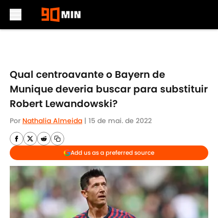
Skip to main content
Qual centroavante o Bayern de
Munique deveria buscar para substituir
Robert Lewandowski?
Por
Nathalia Almeida
|
15 de mai. de 2022
Add us as a preferred source