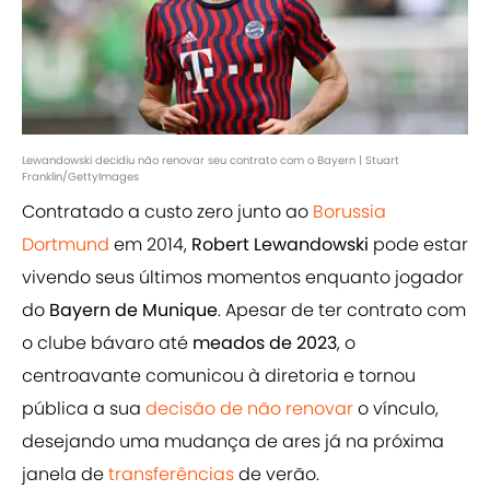
Lewandowski decidiu não renovar seu contrato com o Bayern | Stuart
Franklin/GettyImages
Contratado a custo zero junto ao
Borussia
Dortmund
em 2014,
Robert Lewandowski
pode estar
vivendo seus últimos momentos enquanto jogador
do
Bayern de Munique
. Apesar de ter contrato com
o clube bávaro até
meados de 2023
, o
centroavante comunicou à diretoria e tornou
pública a sua
decisão de não renovar
o vínculo,
desejando uma mudança de ares já na próxima
janela de
transferências
de verão.