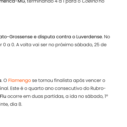
mérica-MG
, terminando 4 a 1 para o
Coelho
no
Mato-Grossense e disputa contra o Luverdense
. No
0 a 0. A volta vai ser no próximo sábado, 25 de
a
. O
Flamengo
se tornou finalista após vencer o
nal. Este é o quarto ano consecutivo do Rubro-
Flu
ocorre em duas partidas, a ida no sábado, 1º
nte, dia 8.