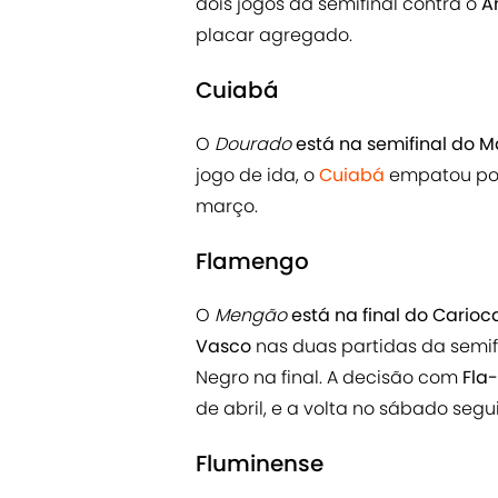
dois jogos da semifinal contra o
A
placar agregado.
Cuiabá
O
Dourado
está na semifinal do 
jogo de ida, o
Cuiabá
empatou por 
março.
Flamengo
O
Mengão
está na final do Carioc
Vasco
nas duas partidas da semifi
Negro na final. A decisão com
Fla-
de abril, e a volta no sábado segui
Fluminense