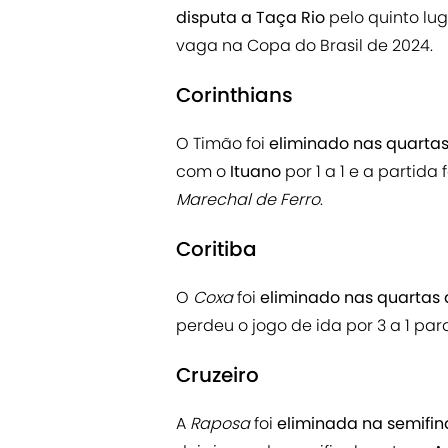
disputa a Taça Rio
pelo quinto lu
vaga na Copa do Brasil de 2024.
Corinthians
O Timão foi
eliminado nas quartas 
com o
Ituano
por 1 a 1 e a partida
Marechal de Ferro
.
Coritiba
O
Coxa
foi
eliminado nas quartas 
perdeu o jogo de ida por 3 a 1 par
Cruzeiro
A
Raposa
foi
eliminada na semifi