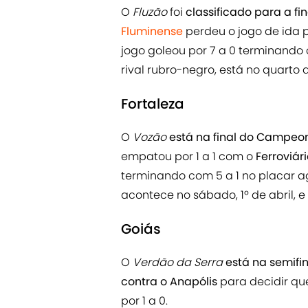
O
Fluzão
foi
classificado para a f
Fluminense
perdeu o jogo de ida p
jogo goleou por 7 a 0 terminando
rival rubro-negro, está no quarto 
Fortaleza
O
Vozão
está na final do Campeo
empatou por 1 a 1 com o
Ferroviár
terminando com 5 a 1 no placar a
acontece no sábado, 1º de abril, e
Goiás
O
Verdão da Serra
está na semifi
contra o Anapólis
para decidir que
por 1 a 0.