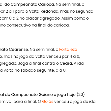
inal do Campeonato Carioca
. Na semifinal, o
or 2 a 1 para o
Volta Redonda
, mas no segundo
 com 8 a 2 no placar agregado. Assim como o
ano consecutivo na final do carioca.
nato Cearense
. Na semifinal, o
Fortaleza
io
, mas no jogo da volta venceu por 4 a 0,
gregado. Joga a final contra o
Ceará
. A ida
 a volta no sábado seguinte, dia 8.
nal do Campeonato Goiano e joga hoje (20)
m vai para a final. O
Goiás
venceu o jogo de ida