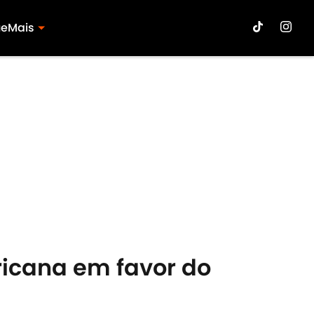
ue
Mais
ricana em favor do