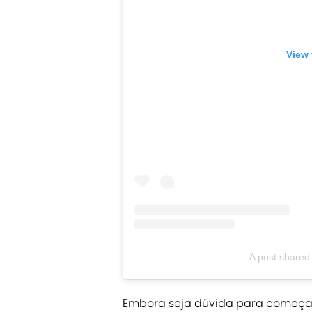
View 
A post shared
Embora seja dúvida para começar e