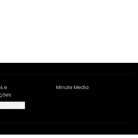
s e
Minute Media
ções
s Settings