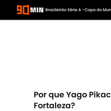
Brasileirão Série A
Copa do Mu
Skip to main content
Por que Yago Pika
Fortaleza?