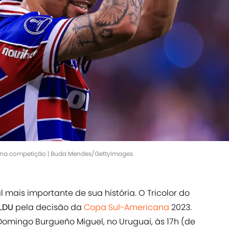
 na competição | Buda Mendes/GettyImages
l mais importante de sua história. O Tricolor do
LDU
pela decisão da
Copa Sul-Americana
2023.
Domingo Burgueño Miguel, no Uruguai, às 17h (de