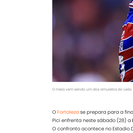
O meia vem sendo um dos amuletos do Leão
O
Fortaleza
se prepara para a fina
Pici enfrenta neste sábado (28) a
O confronto acontece no Estadio 