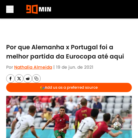
Skip to main content
Por que Alemanha x Portugal foi a
melhor partida da Eurocopa até aqui
Por
Nathalia Almeida
|
19 de jun. de 2021
Add us as a preferred source