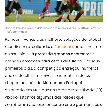
Cristiano Ronaldo deixou o dele, mas não saiu com a vitória | Matthias Schrader -
Pool/Getty Images
Por reunir várias das melhores seleções do futebol
mundial na atualidade, a
Eurocopa
, antes mesmo
de seu início,
já prometia grandes confrontos e
grandes emoções para os fãs de futebol
. Em seus
primeiros dias, a competição entregou inúmeros
duelos de altíssimo nível, mas nenhum deles
chegou aos pés de
Alemanha
x
Portugal
,
disputado em Munique na tarde deste sábado (19).
Abaixo, listamos algumas das razões que
corroboram que
este encontro entre germânicos e