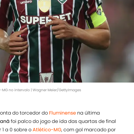
co-MG no intervalo | Wagner Meier/GettyImages
onta do torcedor do
Fluminense
na última
canã
foi palco do jogo de ida das quartas de final
or 1 a 0 sobre o
Atlético-MG
, com gol marcado por