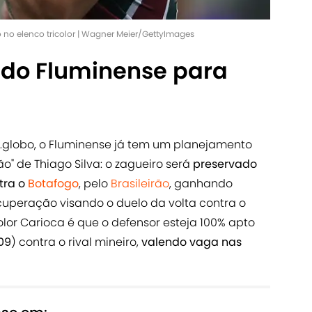
 no elenco tricolor | Wagner Meier/GettyImages
 do Fluminense para
globo, o Fluminense já tem um planejamento
o" de Thiago Silva: o zagueiro será
preservado
tra o
Botafogo
, pelo
Brasileirão
, ganhando
cuperação visando o duelo da volta contra o
olor Carioca é que o defensor esteja 100% apto
09
) contra o rival mineiro,
valendo vaga nas