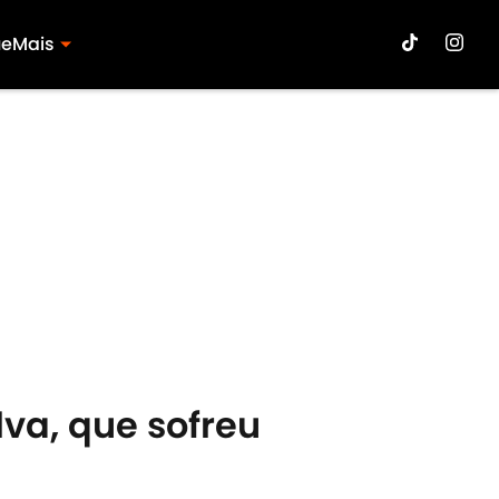
ue
Mais
va, que sofreu