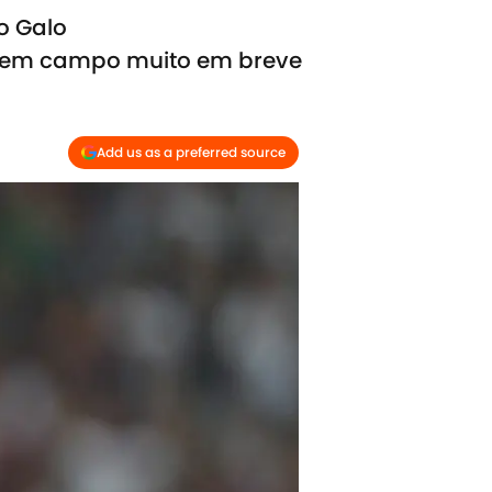
o Galo
r em campo muito em breve
Add us as a preferred source