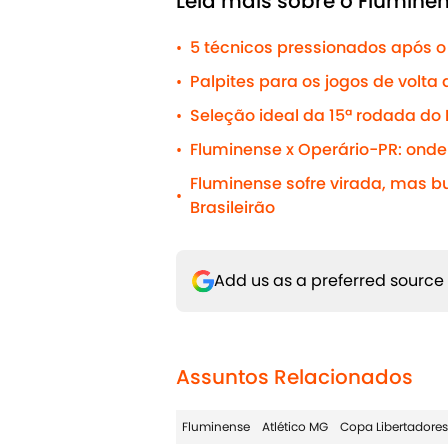
Leia mais sobre o Flumine
5 técnicos pressionados após o 
•
Palpites para os jogos de volta 
•
Seleção ideal da 15ª rodada do 
•
Fluminense x Operário-PR: onde 
•
Fluminense sofre virada, mas b
•
Brasileirão
Add us as a preferred source
Assuntos Relacionados
Fluminense
Atlético MG
Copa Libertadores