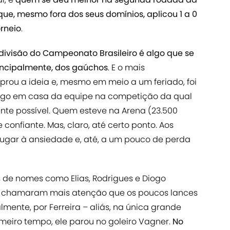
, que, mesmo fora dos seus domínios, aplicou 1 a 0
orneio
.
divisão do Campeonato Brasileiro é algo que se
rincipalmente, dos gaúchos
. E o mais
prou a ideia e, mesmo em meio a um feriado, foi
 jogo em casa da equipe na competição da qual
ente possível. Quem esteve na Arena (23.500
onfiante. Mas, claro, até certo ponto. Aos
lugar à ansiedade e, até, a um pouco de perda
ais de nomes como Elias, Rodrigues e Diogo
e chamaram mais atenção que os poucos lances
lmente, por Ferreira – aliás, na única grande
meiro tempo, ele parou no goleiro Vagner.
No