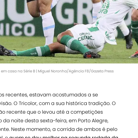
ogo em casa na Série B | Miguel Noronha/Agência F8/Gazeta Press
os recentes, estavam acostumados a se
isão. O Tricolor, com a sua histórica tradição. O
ão recente que o levou até a competições
lo da noite desta sexta-feira, em Porto Alegre,
ente. Neste momento, a corrida de ambos é pelo
l, e
quem se deu melhor na segunda rodada da