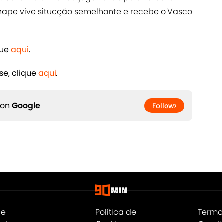
Chape vive situação semelhante e recebe o Vasco
que
aqui
.
se, clique
aqui
.
 on
Google
Follow
de
Política de
Termo