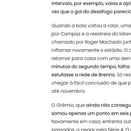
intervalo, por exemplo, vaias e 
vez que o gol do desafogo pareci
Quando a bola voltou a rolar, um
por Campaz e a reestreia do later
chamado por Roger Machado junt
inflamar novamente o estádio. O 
retornar para casa com uma derrota
minutos do segundo tempo, falha
estufasse a rede de Brenno
. Só re
chegar à fácil conclusão de que
até novembro.
O Grêmio, que
ainda não consegu
somou apenas um ponto em seis p
Novamente em casa, enfrenta out
passados, a pegar pela Série A. O 