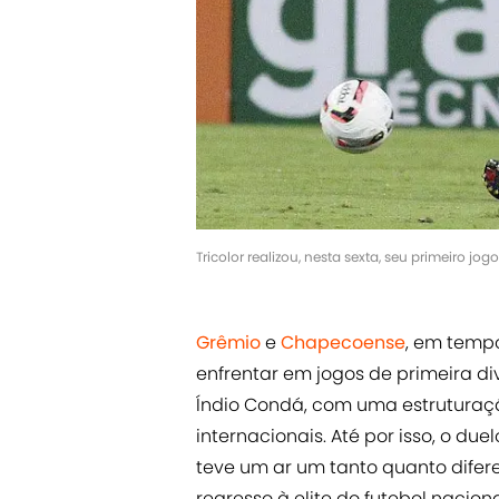
Tricolor realizou, nesta sexta, seu primeiro j
Grêmio
e
Chapecoense
, em temp
enfrentar em jogos de primeira div
Índio Condá, com uma estruturaç
internacionais. Até por isso, o due
teve um ar um tanto quanto difer
regresso à elite do futebol naciona