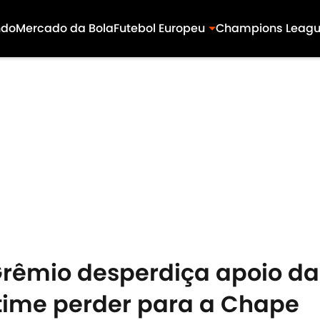
ndo
Mercado da Bola
Futebol Europeu
Champions Leag
Grêmio desperdiça apoio da 
 time perder para a Chape