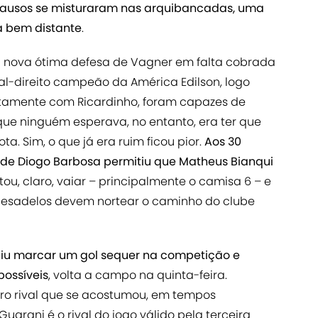
aplausos se misturaram nas arquibancadas, uma
a bem distante
.
a nova ótima defesa de Vagner em falta cobrada
al-direito campeão da América Edilson, logo
amente com Ricardinho, foram capazes de
que ninguém esperava, no entanto, era ter que
. Sim, o que já era ruim ficou pior.
Aos 30
 de Diogo Barbosa permitiu que Matheus Bianqui
stou, claro, vaiar – principalmente o camisa 6 – e
 pesadelos devem nortear o caminho do clube
iu marcar um gol sequer na competição e
ossíveis
, volta a campo na quinta-feira.
ro rival que se acostumou, em tempos
Guarani é o rival do jogo válido pela terceira