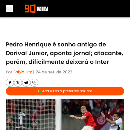
Skip to main content
Pedro Henrique é sonho antigo de
Dorival Júnior, aponta jornal; atacante,
porém, dificilmente deixará o Inter
Por
Fabio Utz
|
24 de set. de 2022
Add us as a preferred source