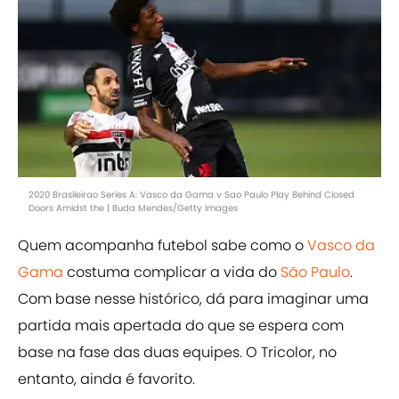
2020 Brasileirao Series A: Vasco da Gama v Sao Paulo Play Behind Closed
Doors Amidst the | Buda Mendes/Getty Images
Quem acompanha futebol sabe como o
Vasco da
Gama
costuma complicar a vida do
São Paulo
.
Com base nesse histórico, dá para imaginar uma
partida mais apertada do que se espera com
base na fase das duas equipes. O Tricolor, no
entanto, ainda é favorito.