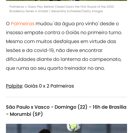
Palmeiras v Goias Play Behind Closed Doors the First Round of the 2020
Brasileirao Series A Amidst | Alexandre Schneider/Getty Images
O
Palmeiras
mudou 'da água pro vinho' desde o
insosso empate contra o Goiás no primeiro turno.
Mesmo com muitos desfalques em virtude das
lesões e da covid-19, não deve encontrar
dificuldades diante do lanterna do campeonato,
que ruma ao seu quarto treinador no ano.
Palpite
: Goiás 0 x 2 Palmeiras
São Paulo x Vasco - Domingo (22) - 16h de Brasília
- Morumbi (SP)