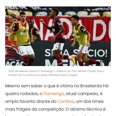
2020 Brasileirao Series A: Flamengo v Atletico GO Play Behind Closed Doors
Amidst the Coronavirus | Buda Mendes/Getty Images
Mesmo sem saber o que é vitória no Brasileirão há
quatro rodadas, o
Flamengo
, atual campeão, é
amplo favorito diante do
Coritiba
, um dos times
mais frágeis da competição. O abismo técnico é