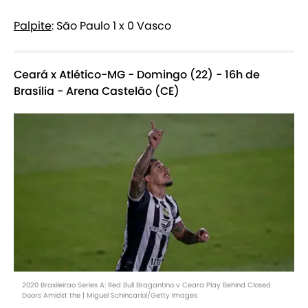
Palpite
: São Paulo 1 x 0 Vasco
Ceará x Atlético-MG - Domingo (22) - 16h de
Brasília - Arena Castelão (CE)
2020 Brasileirao Series A: Red Bull Bragantino v Ceara Play Behind Closed
Doors Amidst the | Miguel Schincariol/Getty Images