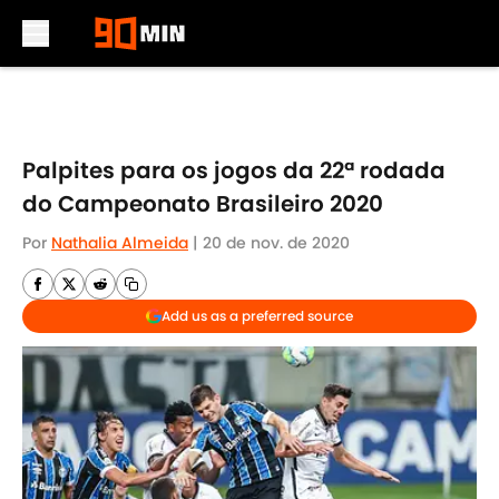
Skip to main content
Palpites para os jogos da 22ª rodada
do Campeonato Brasileiro 2020
Por
Nathalia Almeida
|
20 de nov. de 2020
Add us as a preferred source