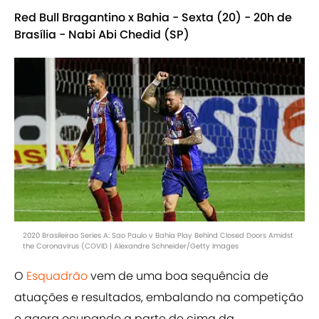
Red Bull Bragantino x Bahia - Sexta (20) - 20h de
Brasília - Nabi Abi Chedid (SP)
2020 Brasileirao Series A: Sao Paulo v Bahia Play Behind Closed Doors Amidst
the Coronavirus (COVID | Alexandre Schneider/Getty Images
O
Esquadrão
vem de uma boa sequência de
atuações e resultados, embalando na competição
e agora ocupando a parte de cima da