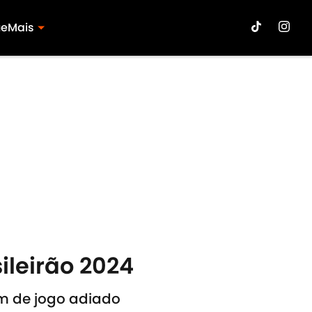
ue
Mais
ileirão 2024
ém de jogo adiado