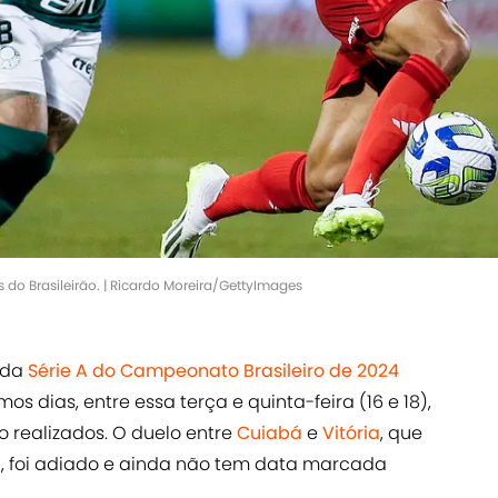
 do Brasileirão. | Ricardo Moreira/GettyImages
da
Série A do Campeonato Brasileiro de 2024
s dias, entre essa terça e quinta-feira (16 e 18),
o realizados. O duelo entre
Cuiabá
e
Vitória
, que
, foi adiado e ainda não tem data marcada