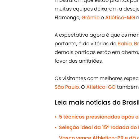
mostraram que estão prontos para 
muitas equipes deixaram a deseja
Flamengo
,
Grêmio
e
Atlético-MG
m
A expectativa agora é que os
man
portanto, é de vitórias de
Bahia
,
B
demais partidas estão em aber
favor dos anfitriões.
Os visitantes com melhores expec
São Paulo
. O
Atlético-GO
também p
Leia mais notícias do Brasi
5 técnicos pressionados após o 
•
Seleção ideal da 15ª rodada do 
•
Vasco vence Athletico-PR e dá g