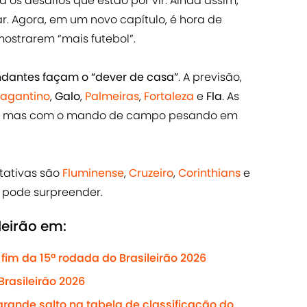
os desafios que estão por vir. Ainda assim,
r. Agora, em um novo capítulo, é hora de
ostrarem “mais futebol”.
dantes façam o “dever de casa”
. A previsão,
ragantino
,
Galo
,
Palmeiras
,
Fortaleza
e
Fla
. As
to, mas com o mando de campo pesando em
tativas são
Fluminense
,
Cruzeiro
,
Corinthians
e
ode surpreender.
leirão em:
fim da 15ª rodada do Brasileirão 2026
Brasileirão 2026
rande salto na tabela de classificação do