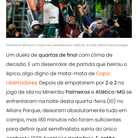
Palmeiras eliminou o Galo nas penalidades | MIGUEL SCHINCARIOL/GettyImages
Um duelo de
quartas de final
com clima de
decisão. E um desenrolar de partida que beirou o
épico, algo digno de mata-mata de
Copa
Libertadores
. Depois de empatarem por
2 a 2
no
jogo de ida no Mineirão,
Palmeiras
e
Atlético-MG
se
enfrentaram na noite desta quarta-feira (10) no
Allianz Parque, deixaram absolutamente tudo em
campo, mas 180 minutos não foram suficientes
para definir qual semifinalista sairia do único