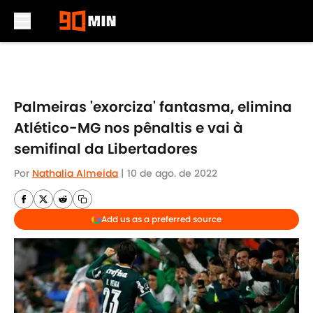
Skip to main content
Palmeiras 'exorciza' fantasma, elimina
Atlético-MG nos pênaltis e vai à
semifinal da Libertadores
Por
Nathalia Almeida
|
10 de ago. de 2022
Add us as a preferred source