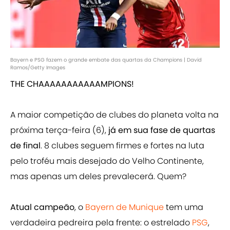
Bayern e PSG fazem o grande embate das quartas da Champions | David
Ramos/Getty Images
THE CHAAAAAAAAAAAMPIONS!
A maior competição de clubes do planeta volta na
próxima terça-feira (6),
já em sua fase de quartas
de final
. 8 clubes seguem firmes e fortes na luta
pelo troféu mais desejado do Velho Continente,
mas apenas um deles prevalecerá. Quem?
Atual campeão
, o
Bayern de Munique
tem uma
verdadeira pedreira pela frente: o estrelado
PSG
,