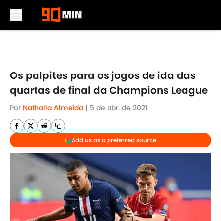
Skip to main content
Os palpites para os jogos de ida das
quartas de final da Champions League
Por
Nathalia Almeida
|
5 de abr. de 2021
Add us as a preferred source