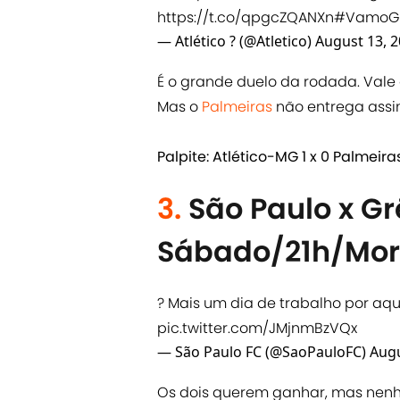
https://t.co/qpgcZQANXn
#VamoG
— Atlético ? (@Atletico)
August 13, 
É o grande duelo da rodada. Vale 
Mas o
Palmeiras
não entrega assim 
Palpite: Atlético-MG 1 x 0 Palmeira
3.
São Paulo x G
Sábado/21h/Mo
? Mais um dia de trabalho por aqui
pic.twitter.com/JMjnmBzVQx
— São Paulo FC (@SaoPauloFC)
Augu
Os dois querem ganhar, mas nen