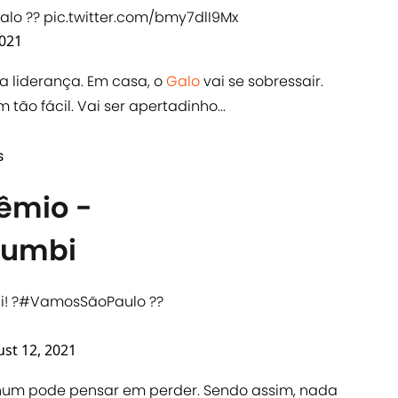
alo
??️
pic.twitter.com/bmy7dlI9Mx
2021
a liderança. Em casa, o
Galo
vai se sobressair.
tão fácil. Vai ser apertadinho...
s
rêmio -
rumbi
! ?
#VamosSãoPaulo
??
st 12, 2021
hum pode pensar em perder. Sendo assim, nada