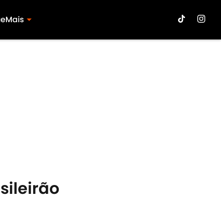
ue
Mais
sileirão