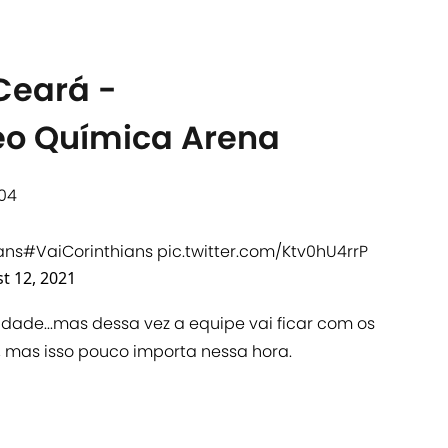
Ceará -
o Química Arena
04
ans
#VaiCorinthians
pic.twitter.com/Ktv0hU4rrP
t 12, 2021
ldade...mas dessa vez a equipe vai ficar com os
, mas isso pouco importa nessa hora.