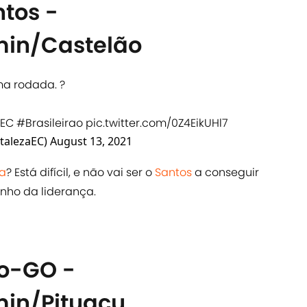
ntos -
in/Castelão
ma rodada. ?
aEC
#Brasileirao
pic.twitter.com/0Z4EikUHl7
rtalezaEC)
August 13, 2021
za
? Está difícil, e não vai ser o
Santos
a conseguir
tinho da liderança.
co-GO -
in/Pituaçu