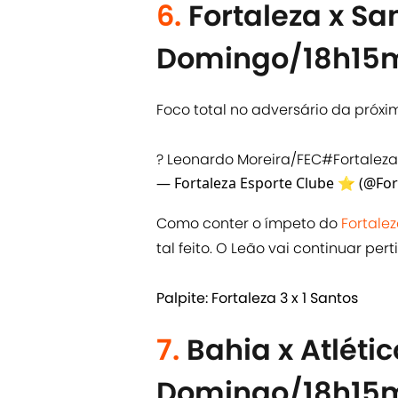
6.
Fortaleza x Sa
Domingo/18h15m
Foco total no adversário da próxi
? Leonardo Moreira/FEC
#Fortalez
— Fortaleza Esporte Clube ⭐️ (@Fo
Como conter o ímpeto do
Fortale
tal feito. O Leão vai continuar per
Palpite: Fortaleza 3 x 1 Santos
7.
Bahia x Atléti
Domingo/18h15m