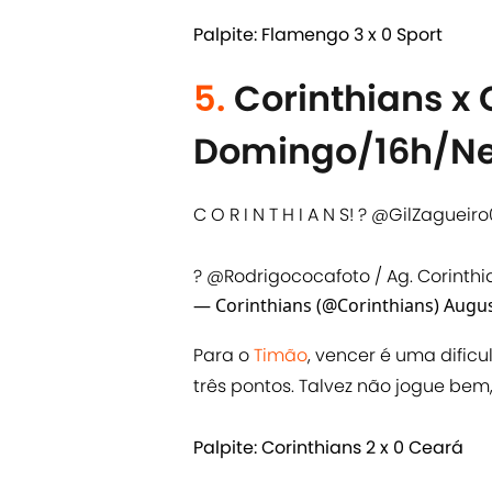
Palpite: Flamengo 3 x 0 Sport
5.
Corinthians x 
Domingo/16h/Ne
C O R I N T H I A N S! ?
@GilZagueiro
?
@Rodrigococafoto
/ Ag. Corinthi
— Corinthians (@Corinthians)
Augus
Para o
Timão
, vencer é uma dificu
três pontos. Talvez não jogue bem
Palpite: Corinthians 2 x 0 Ceará