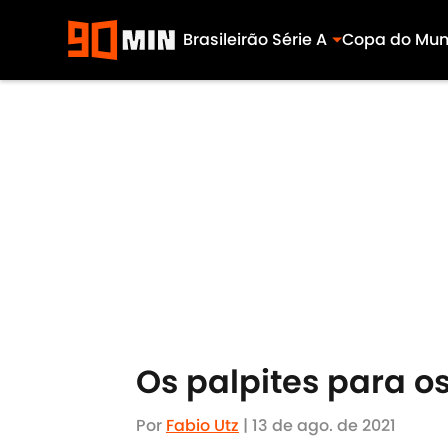
Brasileirão Série A
Copa do Mu
Skip to main content
Os palpites para os
Por
Fabio Utz
|
13 de ago. de 2021