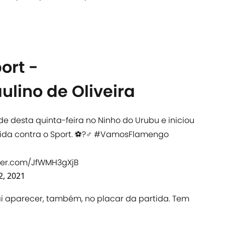
ort -
lino de Oliveira
 desta quinta-feira no Ninho do Urubu e iniciou
a contra o Sport. ⚽️?‍♂️
#VamosFlamengo
tter.com/JfWMH3gXjB
2, 2021
vai aparecer, também, no placar da partida. Tem