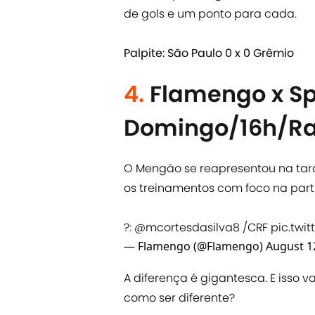
de gols e um ponto para cada.
Palpite: São Paulo 0 x 0 Grêmio
4.
Flamengo x Sp
Domingo/16h/Rau
O Mengão se reapresentou na tarde
os treinamentos com foco na partid
?:
@mcortesdasilva8
/CRF
pic.twi
— Flamengo (@Flamengo)
August 1
A diferença é gigantesca. E isso 
como ser diferente?