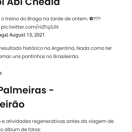
i Abi Chedid
o treino do Braga na tarde de ontem. ⚽️???
pic.twitter.com/riiZFq3JlX
aga)
August 13, 2021
esultado histórico na Argentina. Nada como ter
ar uns pontinhos no Brasileirão.
e
Palmeiras -
eirão
o e atividades regenerativas antes da viagem de
no álbum de fotos: