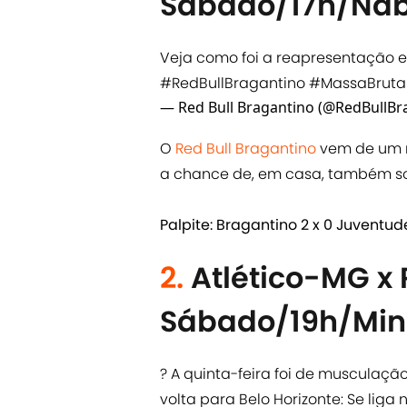
Sábado/17h/Nab
Veja como foi a reapresentação e 
#RedBullBragantino
#MassaBruta
— Red Bull Bragantino (@RedBullBr
O
Red Bull Bragantino
vem de um r
a chance de, em casa, também som
Palpite: Bragantino 2 x 0 Juventud
2.
Atlético-MG x 
Sábado/19h/Min
? A quinta-feira foi de musculaçã
volta para Belo Horizonte: Se liga 