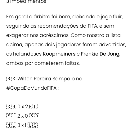
3 impedimentos
Em geral o árbitro foi bem, deixando o jogo fluir,
seguindo as recomendações da FIFA, e sem
exagerar nos acréscimos. Como mostra a lista
acima, apenas dois jogadores foram advertidos,
os holandeses
Koopmeiners
e
Frenkie De Jong
,
ambos por cometerem faltas.
🇧🇷 Wilton Pereira Sampaio na
#CopaDoMundoFIFA
:
🇸🇳 0 x 2🇳🇱
🇵🇱 2 x 0 🇸🇦
🇳🇱 3 x 1 🇺🇸