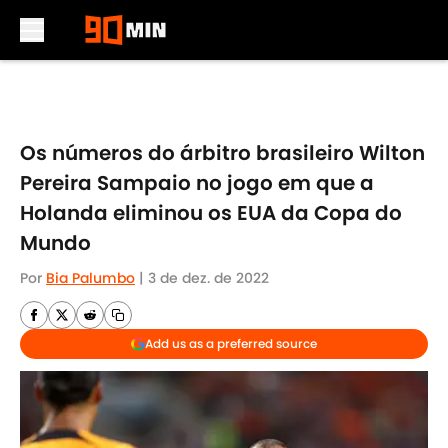
Skip to main content
Os números do árbitro brasileiro Wilton
Pereira Sampaio no jogo em que a
Holanda eliminou os EUA da Copa do
Mundo
Por
Bia Palumbo
|
3 de dez. de 2022
Add us as a preferred source