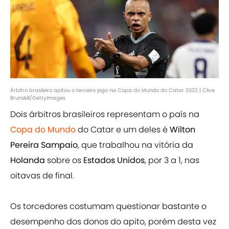
Árbitro brasileiro apitou o terceiro jogo na Copa do Mundo do Catar 2022 | Clive
Brunskill/GettyImages
Dois árbitros brasileiros representam o país na
Copa do Mundo
do Catar e um deles é
Wilton
Pereira Sampaio
, que trabalhou na vitória da
Holanda
sobre os
Estados Unidos
, por 3 a 1, nas
oitavas de final.
Os torcedores costumam questionar bastante o
desempenho dos donos do apito, porém desta vez