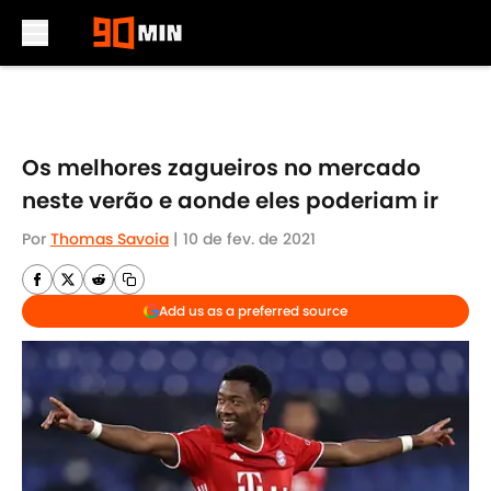
Skip to main content
Os melhores zagueiros no mercado
neste verão e aonde eles poderiam ir
Por
Thomas Savoia
|
10 de fev. de 2021
Add us as a preferred source