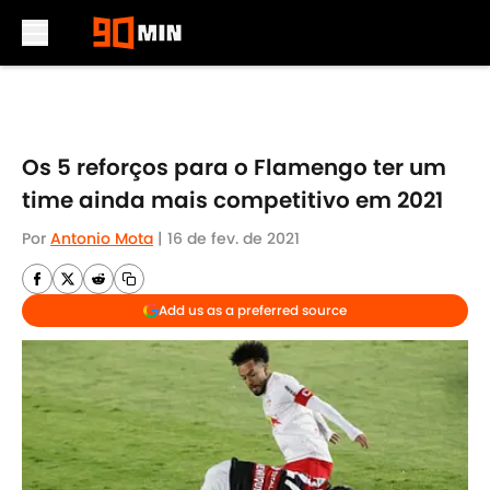
Skip to main content
Os 5 reforços para o Flamengo ter um
time ainda mais competitivo em 2021
Por
Antonio Mota
|
16 de fev. de 2021
Add us as a preferred source