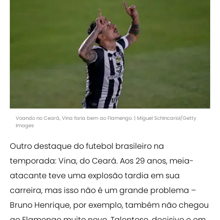
Voando no Ceará, Vina faria bem ao Flamengo. | Miguel Schincariol/Getty
Images
Outro destaque do futebol brasileiro na
temporada: Vina, do Ceará. Aos 29 anos, meia-
atacante teve uma explosão tardia em sua
carreira, mas isso não é um grande problema –
Bruno Henrique, por exemplo, também não chegou
ao Flamengo muito novo. Talentoso, decisivo e em