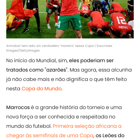
Amrabat tem sido um verdadeiro 'monstro' nessa Copa | Soccrates
Images/GettyImages
No início do Mundial, sim,
eles poderiam ser
tratados como "azarões"
. Mas agora, essa alcunha
já não cabe mais e não dignifica o que têm feito
nesta
Copa do Mundo
.
Marrocos
é a grande história do torneio e uma
nova força a ser conhecida e respeitada no
mundo do futebol.
Primeira seleção africana a
chegar às semifinais de uma Copa
,
os Leões do