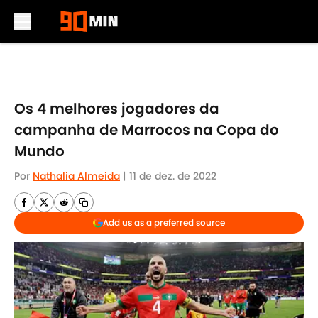
Skip to main content
Os 4 melhores jogadores da
campanha de Marrocos na Copa do
Mundo
Por
Nathalia Almeida
|
11 de dez. de 2022
Add us as a preferred source