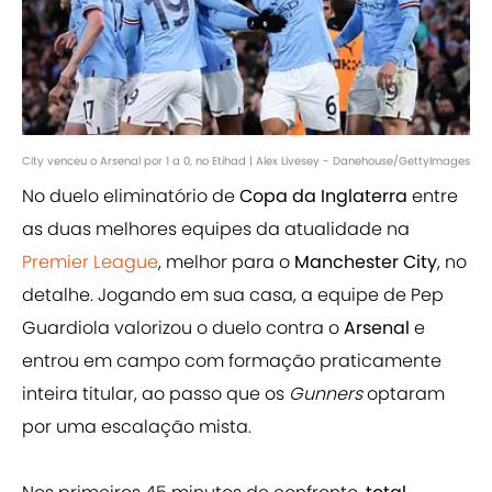
City venceu o Arsenal por 1 a 0, no Etihad | Alex Livesey - Danehouse/GettyImages
No duelo eliminatório de
Copa da Inglaterra
entre
as duas melhores equipes da atualidade na
Premier League
, melhor para o
Manchester City
, no
detalhe. Jogando em sua casa, a equipe de Pep
Guardiola valorizou o duelo contra o
Arsenal
e
entrou em campo com formação praticamente
inteira titular, ao passo que os
Gunners
optaram
por uma escalação mista.