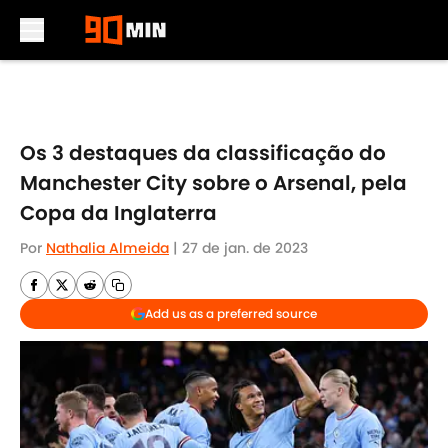
Skip to main content
Os 3 destaques da classificação do
Manchester City sobre o Arsenal, pela
Copa da Inglaterra
Por
Nathalia Almeida
|
27 de jan. de 2023
Add us as a preferred source