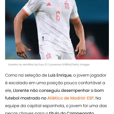
Llorente na semifinal da Euro 21 | Laurence Griffiths/Getty Images
Como na seleção de
Luis Enrique
, o jovem jogador
é escalado em uma posição pouco confortável a
ele,
Llorente não conseguiu desempenhar o bom
futebol mostrado no
Atlético de Madrid-ESP
.
Na
equipe da capital espanhola, o jovem foi uma das
peças chaves para o
título do Campeonato