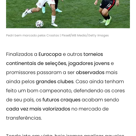
Pedri bem marcado pelos Croatas | Pixsell/MB Media/Getty Images
Finalizados a
Eurocopa
e outros
torneios
continentais de seleções
,
jogadores jovens
e
promissores passaram a ser
observados
mais
ainda pelos
grandes clubes
. Caso ainda tenham
feito um bom campeonato, defendendo as cores
de seu país, os
futuros craques
acabam sendo
cada vez mais valorizados
no mercado de
transferências.