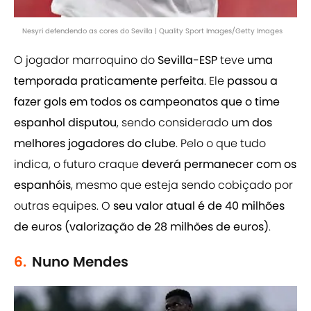
Nesyri defendendo as cores do Sevilla | Quality Sport Images/Getty Images
O jogador marroquino do
Sevilla-ESP
teve
uma
temporada praticamente perfeita
. Ele
passou a
fazer gols em todos os campeonatos que o time
espanhol disputou
, sendo considerado
um dos
melhores jogadores do clube
. Pelo o que tudo
indica, o futuro craque
deverá permanecer com os
espanhóis
, mesmo que esteja sendo cobiçado por
outras equipes. O
seu valor atual é de 40 milhões
de euros (valorização de 28 milhões de euros)
.
6.
Nuno Mendes