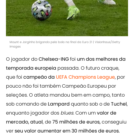
Mount e Jorginho brigando pela bola na final da Euro 21 | Visionhaus/Getty
Images
O jogador do
Chelsea-ING
foi
um dos melhores da
temporada europeia
passada. O futuro craque,
que foi
campeão da
UEFA Champions League
, por
pouco não foi também Campeão Europeu por
seleções. O atleta mandou bem em campo, tanto
sob comando de
Lampard
quanto sob o de
Tuchel
,
enquanto jogador dos
blues
. Com um
valor de
mercado, atual
, de
75 milhões de euros,
conseguiu
ver
seu valor aumentar em 30 milhões de euros.