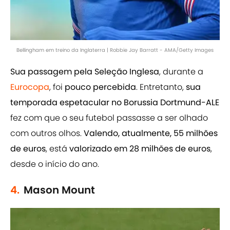
Bellingham em treino da Inglaterra | Robbie Jay Barratt - AMA/Getty Images
Sua passagem pela Seleção Inglesa
, durante a
Eurocopa
, foi
pouco percebida
. Entretanto,
sua
temporada espetacular no Borussia Dortmund-ALE
fez com que o seu futebol passasse a ser olhado
com outros olhos.
Valendo, atualmente, 55 milhões
de euros
, está
valorizado em 28 milhões de euros
,
desde o início do ano.
4.
Mason Mount