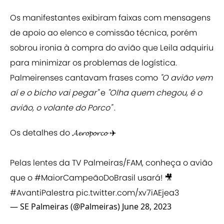
Os manifestantes exibiram faixas com mensagens
de apoio ao elenco e comissão técnica, porém
sobrou ironia à compra do
avião que Leila adquiriu
para minimizar os problemas de logística.
Palmeirenses cantavam frases como
"O avião vem
aí e o bicho vai pegar"
e
"Olha quem chegou, é o
avião, o volante do Porco"
.
Os detalhes do 𝓐𝓮𝓻𝓸𝓹𝓸𝓻𝓬𝓸 ✈️
Pelas lentes da TV Palmeiras/FAM, conheça o avião
que o
#MaiorCampeãoDoBrasil
usará! 🎥
#AvantiPalestra
pic.twitter.com/xv7iAEjea3
— SE Palmeiras (@Palmeiras)
June 28, 2023