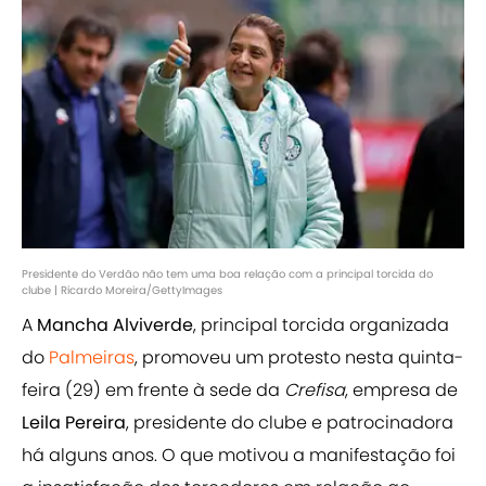
Presidente do Verdão não tem uma boa relação com a principal torcida do
clube | Ricardo Moreira/GettyImages
A
Mancha Alviverde
, principal torcida organizada
do
Palmeiras
, promoveu um protesto nesta quinta-
feira (29) em frente à sede da
Crefisa
, empresa de
Leila Pereira
, presidente do clube e patrocinadora
há alguns anos. O que motivou a manifestação foi