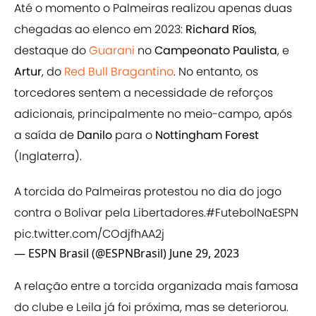
Até o momento o Palmeiras realizou apenas duas
chegadas ao elenco em 2023:
Richard Ríos
,
destaque do
Guarani
no
Campeonato Paulista
, e
Artur
, do
Red Bull Bragantino
. No entanto, os
torcedores sentem a necessidade de reforços
adicionais, principalmente no meio-campo, após
a saída de
Danilo
para o
Nottingham Forest
(Inglaterra).
A torcida do Palmeiras protestou no dia do jogo
contra o Bolivar pela Libertadores.
#FutebolNaESPN
pic.twitter.com/COdjfhAA2j
— ESPN Brasil (@ESPNBrasil)
June 29, 2023
A relação entre a torcida organizada mais famosa
do clube e Leila já foi próxima, mas se deteriorou.