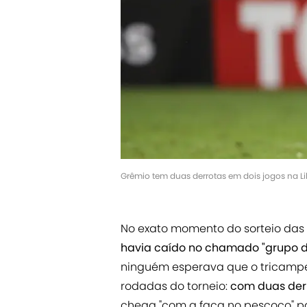
Grêmio tem duas derrotas em dois jogos na Li
No exato momento do sorteio das 
havia caído no chamado "grupo d
ninguém esperava que o tricampeã
rodadas do torneio:
com duas derr
chega "com a faca no pescoço" par