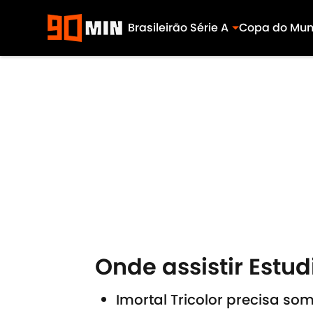
Brasileirão Série A
Copa do Mu
Skip to main content
Onde assistir Estu
Imortal Tricolor precisa s