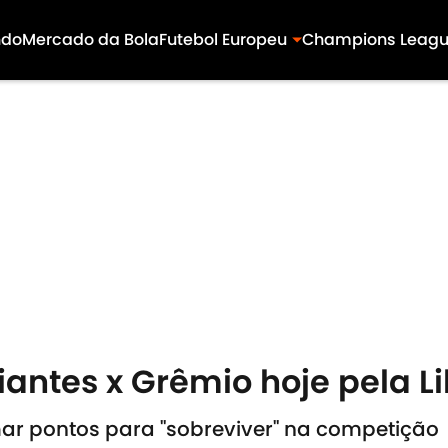
ndo
Mercado da Bola
Futebol Europeu
Champions Leag
diantes x Grêmio hoje pela L
omar pontos para "sobreviver" na competição