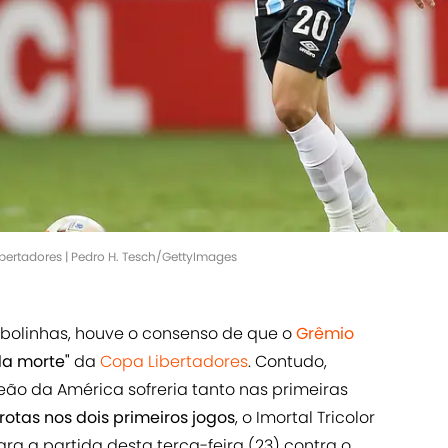
bertadores | Pedro H. Tesch/GettyImages
bolinhas, houve o consenso de que o
Grêmio
a morte"
da
Copa Libertadores
. Contudo,
o da América sofreria tanto nas primeiras
otas nos dois primeiros jogos
, o Imortal Tricolor
a a partida desta terça-feira (23) contra o