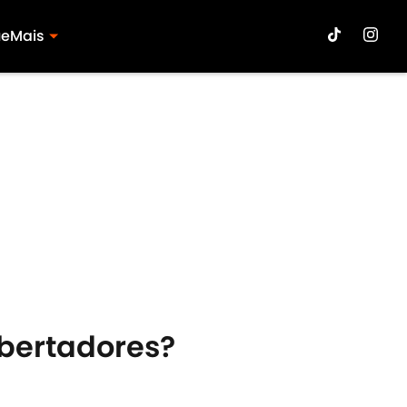
ue
Mais
ibertadores?