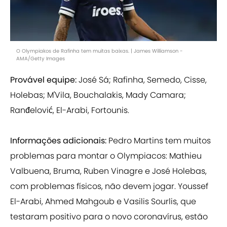
O Olympiakos de Rafinha tem muitas baixas. | James Williamson -
AMA/Getty Images
Provável equipe:
José Sá; Rafinha, Semedo, Cisse,
Holebas; M'Vila, Bouchalakis, Mady Camara;
Ranđelović, El-Arabi, Fortounis.
Informações adicionais:
Pedro Martins tem muitos
problemas para montar o Olympiacos: Mathieu
Valbuena, Bruma, Ruben Vinagre e José Holebas,
com problemas físicos, não devem jogar. Youssef
El-Arabi, Ahmed Mahgoub e Vasilis Sourlis, que
testaram positivo para o novo coronavírus, estão