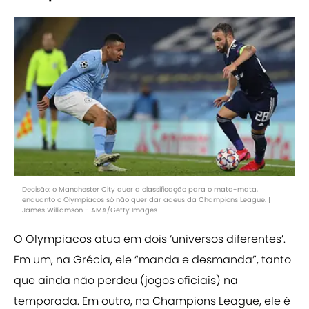
Decisão: o Manchester City quer a classificação para o mata-mata,
enquanto o Olympiacos só não quer dar adeus da Champions League. |
James Williamson - AMA/Getty Images
O Olympiacos atua em dois ‘universos diferentes’.
Em um, na Grécia, ele “manda e desmanda”, tanto
que ainda não perdeu (jogos oficiais) na
temporada. Em outro, na Champions League, ele é