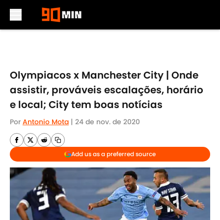
Skip to main content
Olympiacos x Manchester City | Onde
assistir, prováveis escalações, horário
e local; City tem boas notícias
Por
Antonio Mota
|
24 de nov. de 2020
Add us as a preferred source