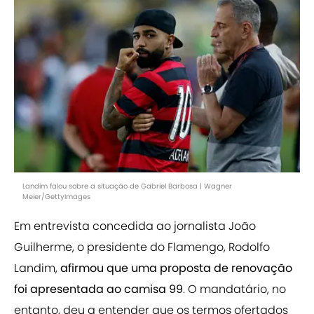
Landim falou sobre a situação de Gabriel Barbosa | Wagner
Meier/GettyImages
Em entrevista concedida ao jornalista João
Guilherme, o presidente do Flamengo, Rodolfo
Landim,
afirmou que uma proposta de renovação
foi apresentada ao camisa 99
. O mandatário, no
entanto, deu a entender que os termos ofertados