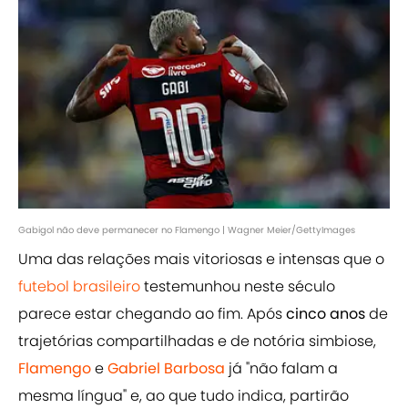
Gabigol não deve permanecer no Flamengo | Wagner Meier/GettyImages
Uma das relações mais vitoriosas e intensas que o
futebol brasileiro
testemunhou neste século
parece estar chegando ao fim. Após
cinco anos
de
trajetórias compartilhadas e de notória simbiose,
Flamengo
e
Gabriel Barbosa
já "não falam a
mesma língua" e, ao que tudo indica, partirão