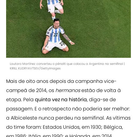
Lautaro Martínez converteu o pênalti que colocou a Argentina na semifinal |
KIRILL KUDRYAVTSEV/GettyImages
Mais de oito anos depois da campanha vice-
campeã de 2014, os
hermanos
estão de volta à
etapa. Pela
quinta vez na história
, diga-se de
passagem. E o retrospecto não poderia ser melhor:
a Albiceleste nunca perdeu na semifinal. As vítimas
do time foram: Estados Unidos, em 1930; Bélgica,
em 1986; Itália, em 1990; e Holanda, em 2014.