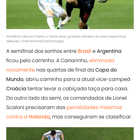
Semifinal colocará frente a frente duas grandes estrelas de suas respectivas
seleções | Gabriel Rossi/GettyImages
A semifinal dos sonhos entre
Brasil
e
Argentina
ficou pelo caminho. A Canarinho,
eliminada
novamente
nas quartas de final da
Copa do
Mundo
, abriu caminho para a atual vice-campeã
Croácia
tentar levar a cobiçada taça para casa.
Do outro lado da semi, os comandados de Lionel
Scaloni precisaram das
penalidades máximas
contra a
Holanda
, mas conseguiram se classificar.