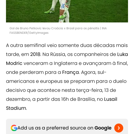
Gol de Bruno Petkovic levou Croácia x Brasil para os pênaltis | INA
FASSBENDER/GettyImages
A outra semifinal veio somente duas décadas mais
tarde, em
2018
. Na Rússia, os companheiros de
Luka
Modric
venceram a Inglaterra e avançaram à final,
onde perderam para a
França
. Agora, sul-
americanos e europeus se preparam para o duelo
decisivo que acontece nesta terça-feira, 13 de
dezembro, a partir das 16h de Brasília, no
Lusail
Stadium
.
Add us as a preferred source on
Google