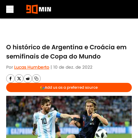
Skip to main content
O histórico de Argentina e Croácia em
semifinais de Copa do Mundo
Por
Lucas Humberto
|
10 de dez. de 2022
Add us as a preferred source