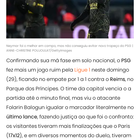
Neymar foi o melhor em campo, mas não conseguiu evitar novo tropeço do PSG |
ANNE-CHRISTINE POUJOULAT/GettyImages
Confirmando sua má fase em solo nacional, o
PSG
fez mais um jogo ruim pela
Ligue 1
neste domingo
(29), ficando no empate por 1 a 1 contra o
Reims
, no
Parque dos Príncipes. O time da capital vencia o a
partida até o minuto final, mas viu o atacante
Folarin Balogun igualar o marcador literalmente no
último lance
, fazendo justiça ao que foi o confronto:
os visitantes tiveram mais finalizações que o Paris
(
17x12
), e em diversos momentos do duelo, tiveram