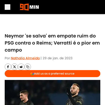
Skip to main content
Neymar 'se salva' em empate ruim do
PSG contra o Reims; Verratti é o pior em
campo
Por
Nathalia Almeida
|
29 de jan. de 2023
Add us as a preferred source