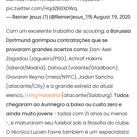
pic.twitter.com/HqdZB8XDWq
— Reinier Jesus (?) (@ReinierJesus_19)
August 19, 2020
Com um excelente trabalho de
scouting
,
o Borussia
Dortmund garimpou contratações que se
provaram grandes acertos como
: Dan-Axel
Zagadou (zagueiro/PSG), Achraf Hakimi
(lateral/Madrid), Dahoud (volante/Gladbach),
Giovanni Reyna (meia/NYFC), Jadon Sancho
(atacante/City) e a grande estrela do atual
elenco,
Erling Haaland
(atacante/Salzburg).
Todos
chegaram ao Aurinegro a baixo ou custo zero e
ainda muito jovens
- todos com 21 anos ou menos
-, e maturaram seu futebol sob a filosofia do clube.
O técnico Lucien Favre também é um 'especialista'