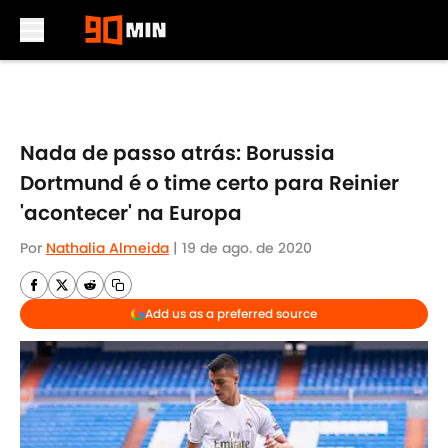
Skip to main content
Nada de passo atrás: Borussia
Dortmund é o time certo para Reinier
'acontecer' na Europa
Por
Nathalia Almeida
|
19 de ago. de 2020
Add us as a preferred source