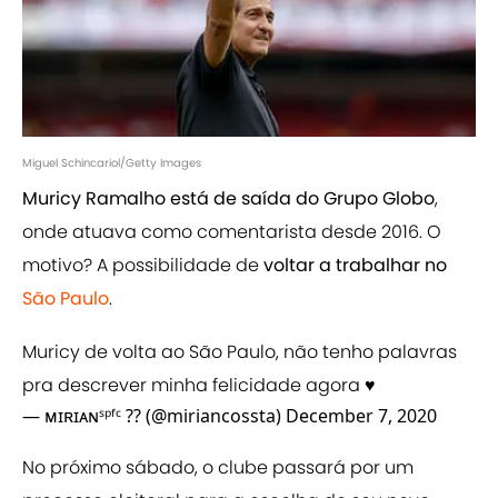
Miguel Schincariol/Getty Images
Muricy Ramalho está de saída do Grupo Globo
,
onde atuava como comentarista desde 2016. O
motivo? A possibilidade de
voltar a trabalhar no
São Paulo
.
Muricy de volta ao São Paulo, não tenho palavras
pra descrever minha felicidade agora ♥️
— ᴍɪʀɪᴀɴˢᵖᶠᶜ ?? (@miriancossta)
December 7, 2020
No próximo sábado, o clube passará por um