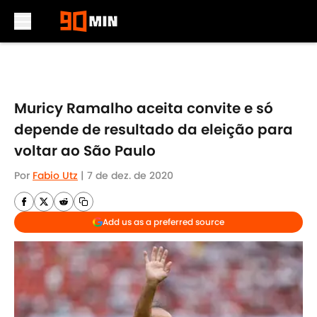
Skip to main content
Muricy Ramalho aceita convite e só
depende de resultado da eleição para
voltar ao São Paulo
Por
Fabio Utz
|
7 de dez. de 2020
Add us as a preferred source