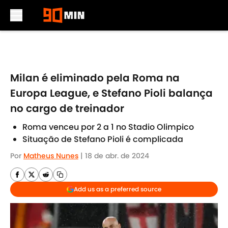
Skip to main content
Milan é eliminado pela Roma na
Europa League, e Stefano Pioli balança
no cargo de treinador
Roma venceu por 2 a 1 no Stadio Olimpico
Situação de Stefano Pioli é complicada
Por
Matheus Nunes
|
18 de abr. de 2024
Add us as a preferred source