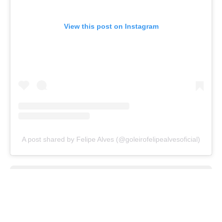
View this post on Instagram
A post shared by Felipe Alves (@goleirofelipealvesoficial)
Add us as a preferred source on
Google
Home
/
Transferências