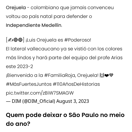
Orejuela
- colombiano que jamais convenceu
voltou ao país natal para defender o
Independiente Medellín
.
[✍️🔴🔵] ¡Luis Orejuela es
#Poderoso
!
El lateral vallecaucano ya se vistió con los colores
más lindos y hará parte del equipo del profe Arias
este 2023-2
¡Bienvenido a la
#FamiliaRoja
, Orejuela! 🙌❤️💙
#MásFuertesJuntos
#110AñosDeHistorias
pic.twitter.com/zBiW7SMAGW
— DIM (@DIM_Oficial)
August 3, 2023
Quem pode deixar o São Paulo no meio
do ano?