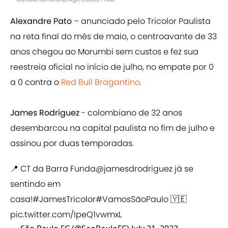
Alexandre Pato
– anunciado pelo Tricolor Paulista
na reta final do mês de maio, o centroavante de 33
anos chegou ao Morumbi sem custos e fez sua
reestreia oficial no início de julho, no empate por 0
a 0 contra o
Red Bull Bragantino
.
James Rodríguez
- colombiano de 32 anos
desembarcou na capital paulista no fim de julho e
assinou por duas temporadas.
📍 CT da Barra Funda
@jamesdrodriguez
já se
sentindo em
casa!
#JamesTricolor
#VamosSãoPaulo
🇾🇪
pic.twitter.com/IpeQ1vwmxL