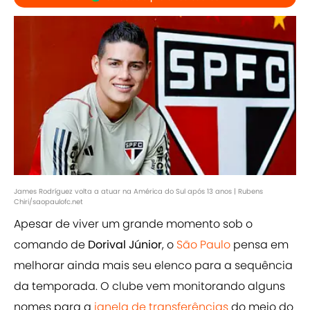
James Rodríguez volta a atuar na América do Sul após 13 anos | Rubens
Chiri/saopaulofc.net
Apesar de viver um grande momento sob o
comando de
Dorival Júnior
, o
São Paulo
pensa em
melhorar ainda mais seu elenco para a sequência
da temporada. O clube vem monitorando alguns
nomes para a
janela de transferências
do meio do