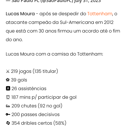
— São Paulo FC (@SaoPauloFC)
July 31, 2023
Lucas Moura
- após se despedir do
Tottenham
, o
atacante campeão da Sul-Americana em 2012
que está com 30 anos firmou um acordo até o fim
do ano.
Lucas Moura com a camisa do Tottenham:
⚔️ 219 jogos (135 titular)
⚽️ 39 gols
🅰️ 26 assistências
⏰ 187 mins p/ participar de gol
👟 209 chutes (92 no gol)
🔑 200 passes decisivos
🔄 354 dribles certos (58%)