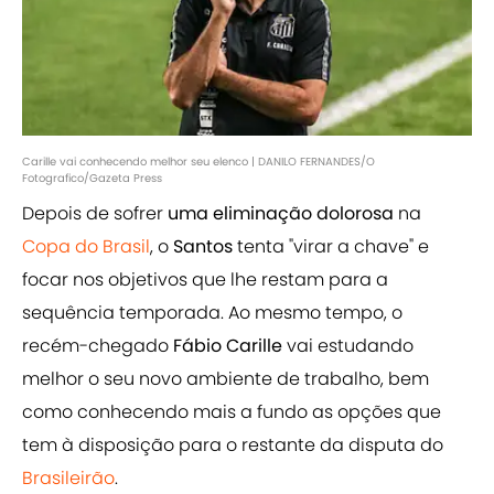
Carille vai conhecendo melhor seu elenco | DANILO FERNANDES/O
Fotografico/Gazeta Press
Depois de sofrer
uma eliminação dolorosa
na
Copa do Brasil
, o
Santos
tenta "virar a chave" e
focar nos objetivos que lhe restam para a
sequência temporada. Ao mesmo tempo, o
recém-chegado
Fábio Carille
vai estudando
melhor o seu novo ambiente de trabalho, bem
como conhecendo mais a fundo as opções que
tem à disposição para o restante da disputa do
Brasileirão
.