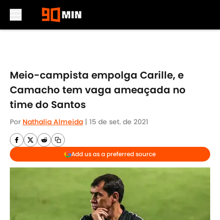
Skip to main content
Meio-campista empolga Carille, e
Camacho tem vaga ameaçada no
time do Santos
Por
Nathalia Almeida
|
15 de set. de 2021
Add us as a preferred source