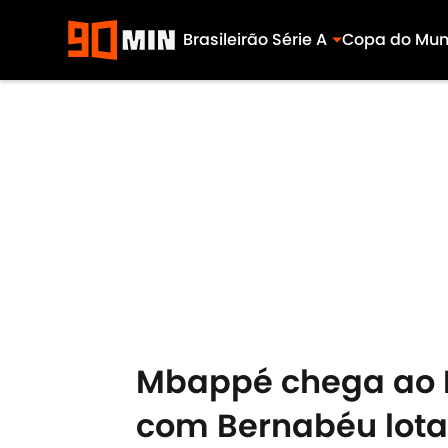
Brasileirão Série A
Copa do Mu
Skip to main content
Mbappé chega ao R
com Bernabéu lotad