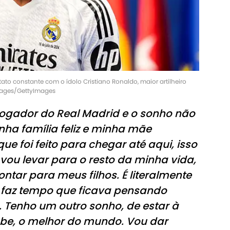
o constante com o ídolo Cristiano Ronaldo, maior artilheiro
Images/GettyImages
 jogador do Real Madrid e o sonho não
nha família feliz e minha mãe
e foi feito para chegar até aqui, isso
 e vou levar para o resto da minha vida,
ontar para meus filhos. É literalmente
 faz tempo que ficava pensando
Tenho um outro sonho, de estar à
lube, o melhor do mundo. Vou dar