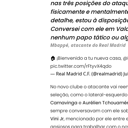
nas três posições do ataq
fisicamente e mentalment
detalhe, estou à disposiçã
Conversei com ele em Vald
nenhum papo tático ou alg
Mbappé, atacante do Real Madrid
🏠 ¡Bienvenido a tu nueva casa,
@
pic.twitter.com/rFtyvX4qdo
— Real Madrid C.F. (@realmadrid)
Ju
No novo clube o atacante vai ree
seleção, como o lateral-esquerd
Camavinga
e
Aurélien Tchouamé
sempre conversavam com ele sobr
Vini Jr
, mencionado por ele entr
ansiosos para trabalhar com o nov