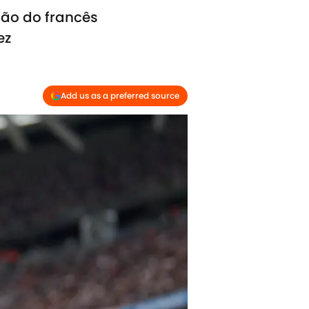
ção do francês
ez
Add us as a preferred source