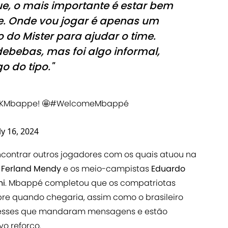
ue, o mais importante é estar bem
e. Onde vou jogar é apenas um
o do Mister para ajudar o time.
ebebas, mas foi algo informal,
o do tipo."
KMbappe
! 🤩
#WelcomeMbappé
ly 16, 2024
ncontrar outros jogadores com os quais atuou na
o
Ferland Mendy
e os meio-campistas
Eduardo
ni
. Mbappé completou que os compatriotas
e quando chegaria, assim como o brasileiro
e esses que mandaram mensagens e estão
o reforço.