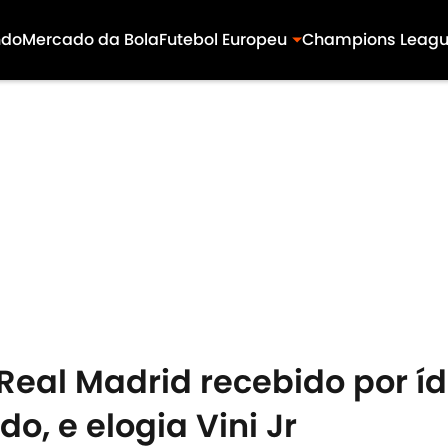
ndo
Mercado da Bola
Futebol Europeu
Champions Leag
eal Madrid recebido por íd
o, e elogia Vini Jr