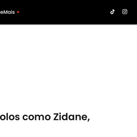
ue
Mais
olos como Zidane,