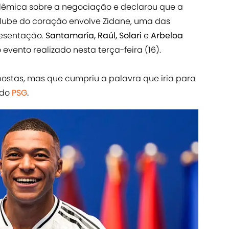
olêmica sobre a negociação e declarou que a
lube do coração envolve Zidane, uma das
resentação.
Santamaría, Raúl, Solari
e
Arbeloa
vento realizado nesta terça-feira (16).
postas, mas que cumpriu a palavra que iria para
 do
PSG
.