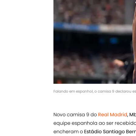
Falando em espanhol, o camisa 9 declarou es
Novo camisa 9 do
Real Madrid
, M
equipe espanhola ao ser recebido
encheram o
Estádio Santiago Be