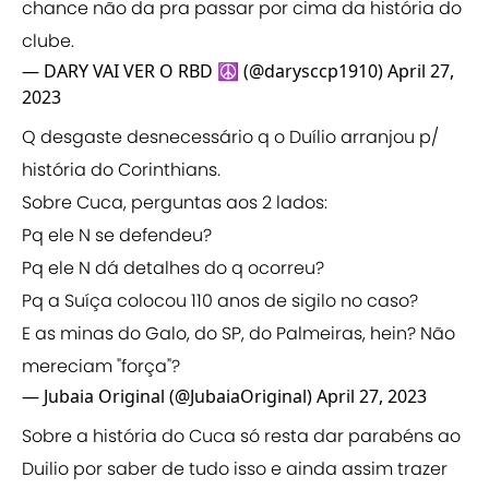
chance não da pra passar por cima da história do
clube.
— DARY VAI VER O RBD ☮️ (@darysccp1910)
April 27,
2023
Q desgaste desnecessário q o Duílio arranjou p/
história do Corinthians.
Sobre Cuca, perguntas aos 2 lados:
Pq ele N se defendeu?
Pq ele N dá detalhes do q ocorreu?
Pq a Suíça colocou 110 anos de sigilo no caso?
E as minas do Galo, do SP, do Palmeiras, hein? Não
mereciam "força"?
— Jubaia Original (@JubaiaOriginal)
April 27, 2023
Sobre a história do Cuca só resta dar parabéns ao
Duilio por saber de tudo isso e ainda assim trazer