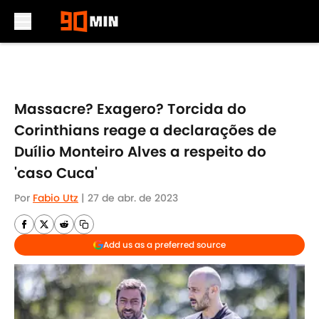
Skip to main content
Massacre? Exagero? Torcida do
Corinthians reage a declarações de
Duílio Monteiro Alves a respeito do
'caso Cuca'
Por
Fabio Utz
|
27 de abr. de 2023
Add us as a preferred source