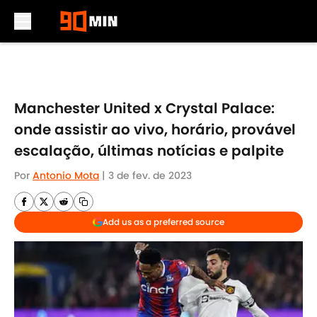
Skip to main content
Manchester United x Crystal Palace:
onde assistir ao vivo, horário, provável
escalação, últimas notícias e palpite
Por
Antonio Mota
|
3 de fev. de 2023
Add us as a preferred source