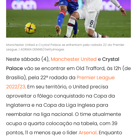
Manchester United e Crystal Palace se enfrentam pela rodada 22 da Premier
League. | ADRIAN DENNIS/GettyImages
Neste sábado (4),
Manchester United
e
Crystal
Palace
vão se encontrar em Old Trafford, às 12h (de
Brasília), pela 22ª rodada da
Premier League
2022/23
. Em seu território, o United precisa
aproveitar o fôlego conquistado na Copa da
Inglaterra e na Copa da Liga Inglesa para
reembalar na liga nacional. O time atualmente
ocupa a quarta colocação na tabela, com 39
pontos, 11 a menos que o líder
Arsenal
. Enquanto