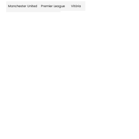
Manchester United
Premier League
Vitória
90min pt - World Cup - Portugal
Home
/
Premier League
Sobre 90min
Política de
Privacidade
Política de Cookies
Termos e Condições
Minute Media
Trabalhe Conosco
Declaração de
Índice A-Z
acessibilidade