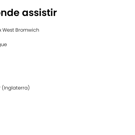
nde assistir
 x West Bromwich
gue
 (Inglaterra)