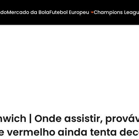
ndo
Mercado da Bola
Futebol Europeu
Champions Leag
wich | Onde assistir, prová
ime vermelho ainda tenta dec