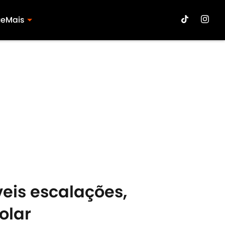
ue
Mais
veis escalações,
olar