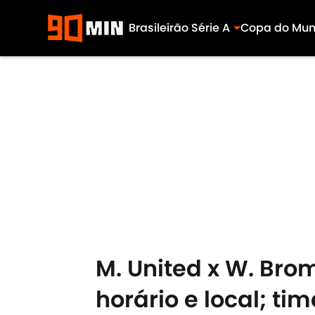
Brasileirão Série A
Copa do Mu
Skip to main content
M. United x W. Brom
horário e local; t