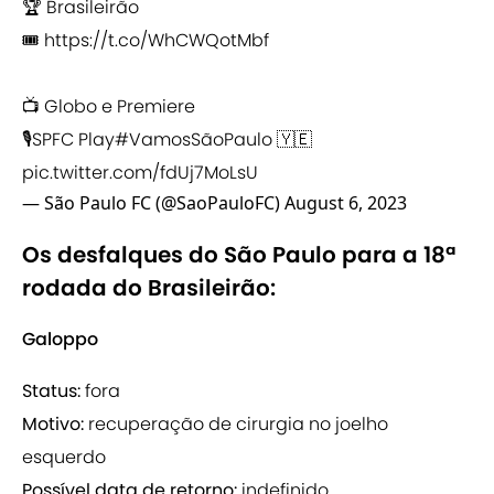
🏆 Brasileirão
🎟️
https://t.co/WhCWQotMbf
📺 Globo e Premiere
🎙️SPFC Play
#VamosSãoPaulo
🇾🇪
pic.twitter.com/fdUj7MoLsU
— São Paulo FC (@SaoPauloFC)
August 6, 2023
Os desfalques do São Paulo para a 18ª
rodada do Brasileirão:
Galoppo
Status:
fora
Motivo:
recuperação de cirurgia no joelho
esquerdo
Possível data de retorno:
indefinido