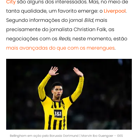
City
são alguns dos interessados. Mas, no meio de
tanta qualidade, um favorito emerge: o
Liverpool
.
Segundo informações do jornal
Bild
, mais
precisamente do jornalista Christian Falk, as
negociações com os
Reds
, neste momento, estão
mais avançadas do que com os merengues
.
Bellingham em ação pelo Borussia Dortmund | Marvin Ibo Guengoer - GES