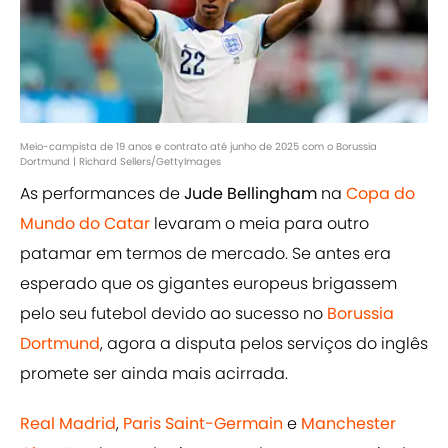
Meio-campista de 19 anos e contrato até junho de 2025 com o Borussia
Dortmund | Richard Sellers/GettyImages
As performances de
Jude Bellingham
na
Copa do
Mundo do Catar
levaram o meia para outro
patamar em termos de mercado. Se antes era
esperado que os gigantes europeus brigassem
pelo seu futebol devido ao sucesso no
Borussia
Dortmund
, agora a disputa pelos serviços do inglês
promete ser ainda mais acirrada.
Real Madrid
,
Paris Saint-Germain
e
Manchester