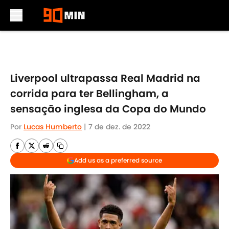
Skip to main content
Liverpool ultrapassa Real Madrid na
corrida para ter Bellingham, a
sensação inglesa da Copa do Mundo
Por
Lucas Humberto
|
7 de dez. de 2022
Add us as a preferred source